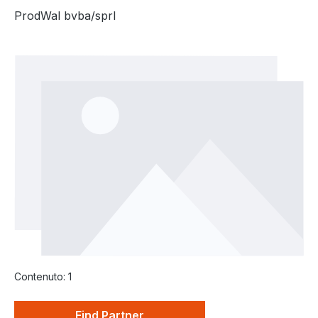
ProdWal bvba/sprl
Salta la galleria di immagini
Contenuto:
1
Find Partner