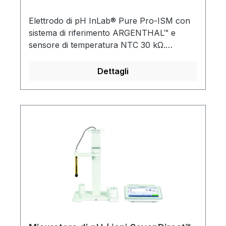
Elettrodo di pH InLab® Pure Pro-ISM con
sistema di riferimento ARGENTHAL™ e
sensore di temperatura NTC 30 kΩ.
L'elettrodo è particolarmente adatto per
campioni con una bassa concentrazione di
Dettagli
ioni.Sensore di conducibilità InLab® 741-
ISM con asta in acciaio inox e sensore di
temperatura NTC 30 kΩ. La cella di misura
a 2 poli in acciaio inox è particolarmente
adatta per la misurazione di campioni con
bassa conducibilità.Lafornitura comprende:
misuratore di pH/conduttività SevenDirect™
SD23, braccio portaelettrodi EasyPlace™,
elettrodo di pH InLab® Pure Pro-ISM,
sensore di conducibilità InLab® 741-ISM, 3
x 2 bustine di tampone di calibrazione pH
4.01, 7.00 e 9.21 o 10.01, 2 bustine di