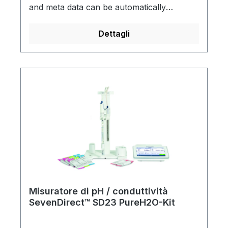
and meta data can be automatically
transferred to a database system (e.g.
LIMS) or a spreadsheet program (e.g.
Dettagli
Microsoft Excel). Data is transmitted
wirelessly via a barcode reader or the IDS
wireless sensors. Suitable for the
parameters pH, ORP, conductivity and
dissolved oxygen of IDS wireless
sensors.Safe, automated measurement
data collectionManipulation-proof, GxP-
compliant additional data (metadata)Future-
proof data format (JSON)Scope of supply:
Gateway, power supply, antenna for
WiFi/BT
Misuratore di pH / conduttività
SevenDirect™ SD23 PureH2O-Kit