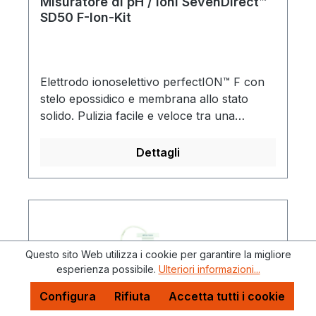
standard di conducibilità 84 µS/cm,
Misuratore di pH / ioni SevenDirect™
SD50 F-Ion-Kit
coperchio protettivo, alimentatore, guida
introduttiva
Elettrodo ionoselettivo perfectION™ F con
stelo epossidico e membrana allo stato
solido. Pulizia facile e veloce tra una
misurazione e l'altra grazie al diaframma
Click & Clear™.Fornitura: misuratore di
Dettagli
pH/ioni SevenDirect™ SD50, braccio
portaelettrodi EasyPlace™, elettrodo
ionoselettivo perfectION™ F, coperchio
protettivo, alimentatore, guida introduttiva
Questo sito Web utilizza i cookie per garantire la migliore
esperienza possibile.
Ulteriori informazioni...
Configura
Rifiuta
Accetta tutti i cookie