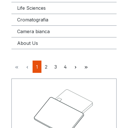
Life Sciences
Cromatografia
Camera bianca
About Us
Pagina
Pagina
Pagina
Pagina
1
2
3
4