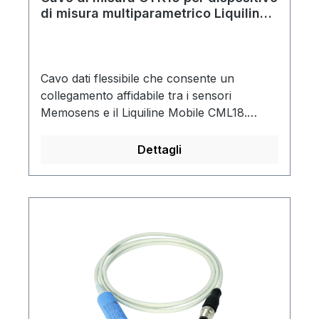
di misura multiparametrico Liquiline
Mobile CML18
Cavo dati flessibile che consente un
collegamento affidabile tra i sensori
Memosens e il Liquiline Mobile CML18.
L'accoppiamento induttivo è insensibile
all'acqua e all'umidità e garantisce una
Dettagli
trasmissione del segnale sicura e affidabile,
senza corrosione da contatto o potenziali di
interferenza.