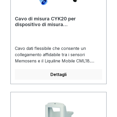
Cavo di misura CYK20 per
dispositivo di misura
multiparametrico Liquiline Mobile
CML18
Cavo dati flessibile che consente un
collegamento affidabile tra i sensori
Memosens e il Liquiline Mobile CML18.
L'accoppiamento induttivo è insensibile
all'acqua e all'umidità e garantisce una
Dettagli
trasmissione del segnale sicura e affidabile,
senza corrosione da contatto o potenziali di
interferenza.