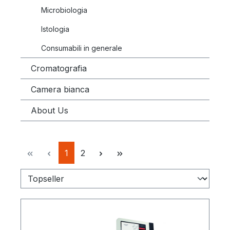
Microbiologia
Istologia
Consumabili in generale
Cromatografia
Camera bianca
About Us
Pagina
Pagina
1
2