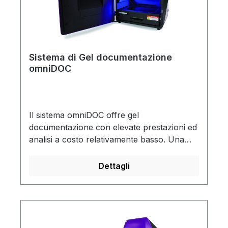
Sistema di Gel documentazione
omniDOC
Il sistema omniDOC offre gel
documentazione con elevate prestazioni ed
analisi a costo relativamente basso. Una
fotocamera ad elevata risoluzione a 5 mega
pixel con transilluminatore UV slide-out e
Dettagli
modulo opzionale blu per epi-illuminazione
e tavolo a luce bianca, rendono omniDOC
adatto per imaging gel in fluorescenza e
colorimetria.OMNIDOC
caratteristiche:Fotocamera da 5 mega pixel