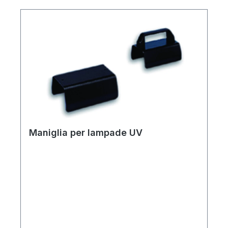
proteomics. The magnetic UV shielding lid
facilitates handling and ensures safe sample
viewing and imaging.
Maniglia per lampade UV