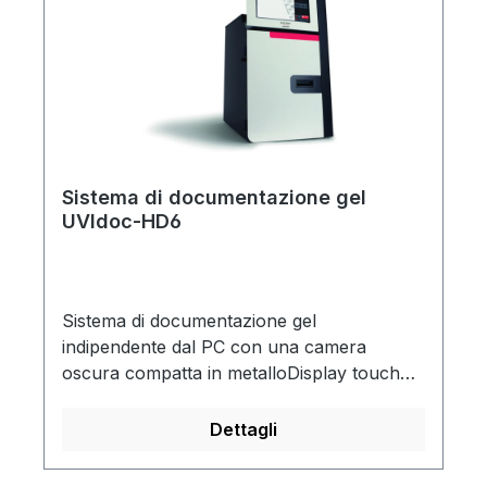
Sistema di documentazione gel
UVIdoc-HD6
Sistema di documentazione gel
indipendente dal PC con una camera
oscura compatta in metalloDisplay touch
ampio e ben leggibile (12,2")Telecamera
scientifica ad alta risoluzione con obiettivo
Dettagli
zoom motorizzato 6xAlta qualità di
ricodifica (6 MP, 16 bit)Registrazione