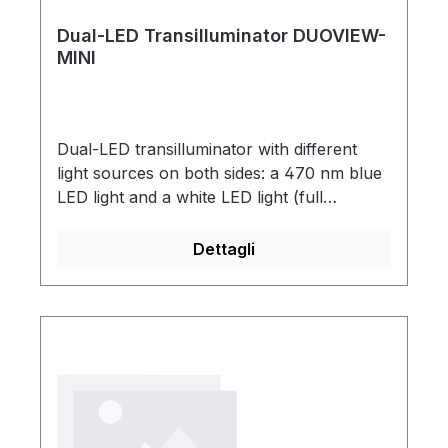
Dual-LED Transilluminator DUOVIEW-
MINI
Dual-LED transilluminator with different
light sources on both sides: a 470 nm blue
LED light and a white LED light (full
wavelength range). Ideal for evaluating
experimental results without the need for
Dettagli
additional UV protective equipment.
Suitable for various life science research
fields. Ensures safe, real-time observation
of nucleic acids, proteins, or other X-ray
films. The transilluminator features an
integrated, dynamic sensor that
automatically switches between blue and
white light when the transilluminator is