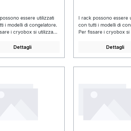
mm
 possono essere utilizzati
I rack possono essere ut
ti i modelli di congelatore.
con tutti i modelli di co
sare i cryobox si utilizza
Per fissare i cryobox si 
a di bloccaggio. Sono
un'asta di bloccaggio. 
ibili con o senza cryobox.
disponibili con o senza
Dettagli
Dettagli