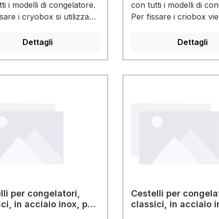
ti i modelli di congelatore.
con tutti i modelli di co
sare i cryobox si utilizza
Per fissare i criobox vi
a di bloccaggio. Sono
utilizzata un'asta di blo
ibili con o senza cryobox.
Dettagli
Dettagli
lli per congelatori,
Cestelli per congelat
ci, in acciaio inox, per
classici, in acciaio 
tte con altezza di 75
cassette con altezz