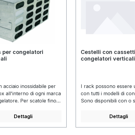
 per congelatori
Cestelli con cassett
ali
congelatori verticali
acciaio inox, per sc
con altezza di 32 
n acciaio inossidabile per
I rack possono essere ut
x all'interno di ogni marca
con tutti i modelli di co
gelatore. Per scatole fino a
Sono disponibili con o 
136 mm. Altre dimensioni
cryobox.
ibili. Racks con dimensioni
Dettagli
Dettagli
i sono disponibili a
ta.