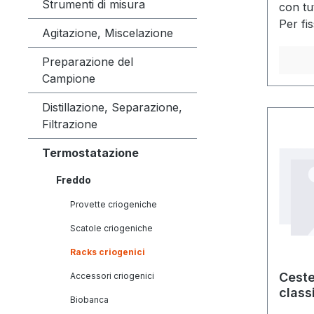
Strumenti di misura
con tut
Per fis
Agitazione, Miscelazione
un'ast
dispon
Preparazione del
Campione
Distillazione, Separazione,
Filtrazione
Termostatazione
Freddo
Provette criogeniche
Scatole criogeniche
Racks criogenici
Ceste
Accessori criogenici
classi
Biobanca
casse