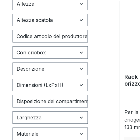
Altezza
Altezza scatola
Codice articolo del produttore
Con criobox
Descrizione
Rack 
orizzo
Dimensioni (LxPxH)
accia
Disposizione dei compartimenti
Per la
Larghezza
crioge
133 m
Materiale
manigl