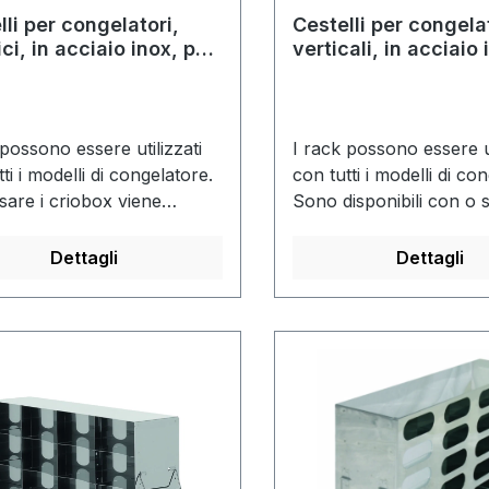
lli per congelatori,
Cestelli per congela
ci, in acciaio inox, per
verticali, in acciaio 
tte con altezza di 85
scatole con altezza 
mm
 possono essere utilizzati
I rack possono essere ut
ti i modelli di congelatore.
con tutti i modelli di co
ssare i criobox viene
Sono disponibili con o 
ata un'asta di bloccaggio.
cryobox.
Dettagli
Dettagli