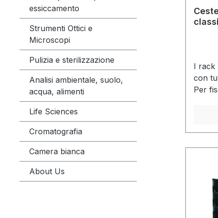
essiccamento
Ceste
classi
Strumenti Ottici e
casse
Microscopi
mm
Pulizia e sterilizzazione
I rack
con tut
Analisi ambientale, suolo,
Per fi
acqua, alimenti
utilizz
Life Sciences
Cromatografia
Camera bianca
About Us