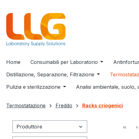
 ricerca
Passa alla navigazione principale
Home
Consumabili per Laboratorio
Open or close t
Antinfortu
Distillazione, Separazione, Filtrazione
Open or close the
Termostataz
Pulizia e sterilizzazione
Open or close the dropdown menu
Analisi ambientale, suolo, 
Termostatazione
Freddo
Racks criogenici
Produttore