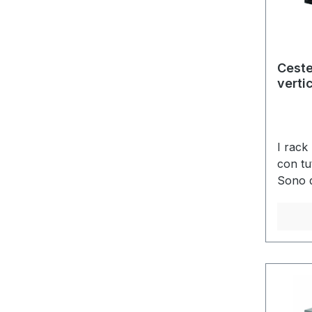
Ceste
vertic
scato
mm
I rack
con tut
Sono d
cryob