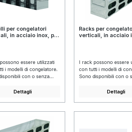
lli per congelatori
Racks per congelato
ali, in acciaio inox, per
verticali, in acciaio 
le con altezza di 75
scatole con altezz
 possono essere utilizzati
I rack possono essere ut
ti i modelli di congelatore.
con tutti i modelli di co
isponibili con o senza
Sono disponibili con o 
ox.
cryobox.
Dettagli
Dettagli