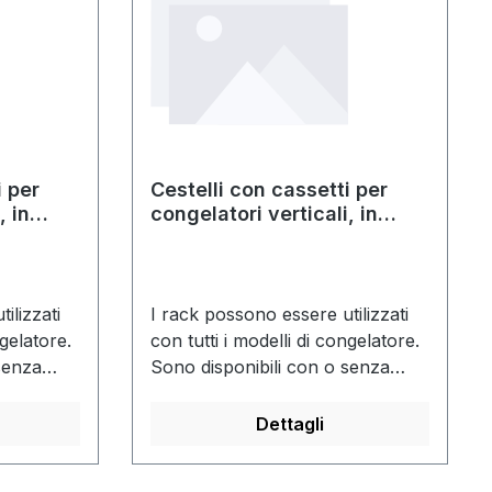
i per
Cestelli con cassetti per
, in
congelatori verticali, in
atole
acciaio inox, per scatole
mm
con altezza di 50 mm
ilizzati
I rack possono essere utilizzati
ngelatore.
con tutti i modelli di congelatore.
senza
Sono disponibili con o senza
cryobox.
Dettagli