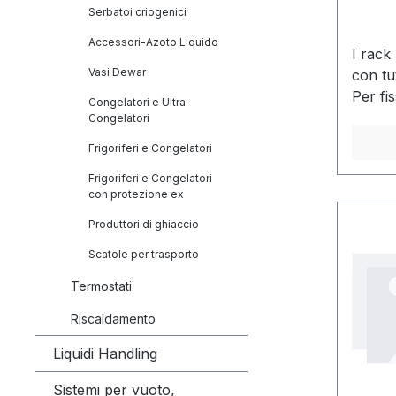
mm
Serbatoi criogenici
Accessori-Azoto Liquido
I rack
Vasi Dewar
con tut
Per fis
Congelatori e Ultra-
un'ast
Congelatori
dispon
Frigoriferi e Congelatori
Frigoriferi e Congelatori
con protezione ex
Produttori di ghiaccio
Scatole per trasporto
Termostati
Riscaldamento
Liquidi Handling
Sistemi per vuoto,