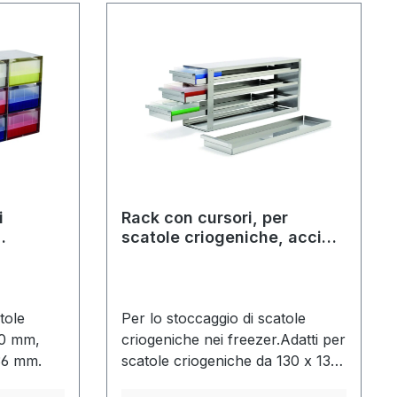
i
Rack con cursori, per
scatole criogeniche, acciaio
inossidabile
tole
Per lo stoccaggio di scatole
30 mm,
criogeniche nei freezer.Adatti per
36 mm.
scatole criogeniche da 130 x 130
mm, 133 x 133 mm e 136 x 136