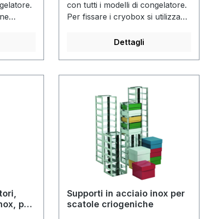
ngelatore.
con tutti i modelli di congelatore.
ene
Per fissare i cryobox si utilizza
ccaggio.
un'asta di bloccaggio. Sono
disponibili con o senza cryobox.
Dettagli
ori,
Supporti in acciaio inox per
inox, per
scatole criogeniche
a di 100