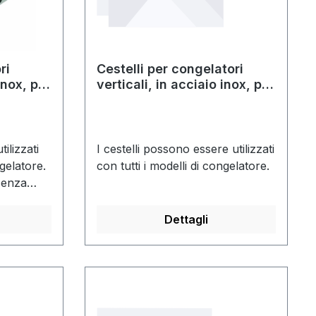
ri
Cestelli per congelatori
inox, per
verticali, in acciaio inox, per
a 100 mm
scatole con altezza di 85
mm
ilizzati
I cestelli possono essere utilizzati
ngelatore.
con tutti i modelli di congelatore.
senza
Dettagli