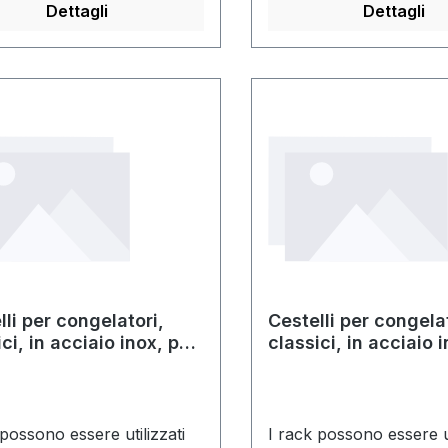
Dettagli
Dettagli
lli per congelatori,
Cestelli per congelat
ci, in acciaio inox, per
classici, in acciaio 
tte con altezza di 32
scatole di mezza mi
con altezza di 50 
 possono essere utilizzati
I rack possono essere ut