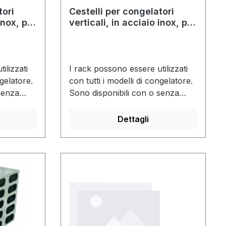
tori
Cestelli per congelatori
inox, per
verticali, in acciaio inox, per
di 32
scatole con altezza di 50
mm
ilizzati
I rack possono essere utilizzati
ngelatore.
con tutti i modelli di congelatore.
senza
Sono disponibili con o senza
cryobox.
Dettagli