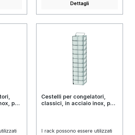
mmSenza fermo di
Dettagli
estrazioneSuperficie lucida
ori,
Cestelli per congelatori,
inox, per
classici, in acciaio inox, per
sura
cassette con altezza di 50
mm
mm
ilizzati
I rack possono essere utilizzati