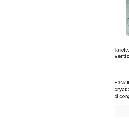
Racks
vertic
Rack i
cryobo
di con
136 x 
dispon
special
richies