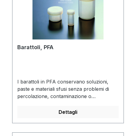
Barattoli, PFA
I barattoli in PFA conservano soluzioni,
paste e materiali sfusi senza problemi di
percolazione, contaminazione o
evaporazione. Sono resistenti a liquidi
corrosivi, acidi, solventi, reagenti sensibili e
Dettagli
soluzioni di colorazione. I barattoli in PFA
hanno una larga bocca per facile accesso
ed una superficie anti-aderente per facile