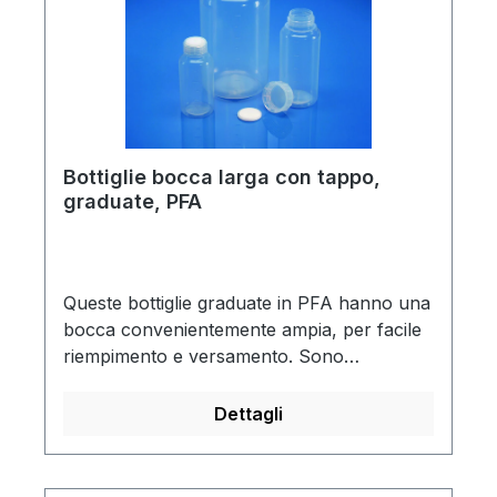
Bottiglie bocca larga con tappo,
graduate, PFA
Queste bottiglie graduate in PFA hanno una
bocca convenientemente ampia, per facile
riempimento e versamento. Sono
infrangibili e chimicamente inerti, possono
essere utilizzate per conservare,
Dettagli
virtualmente, tutti i prodotti chimici
corrosivi. Il PFA è resistente al calore,
antiaderente e facile da pulire. Ogni bottiglia