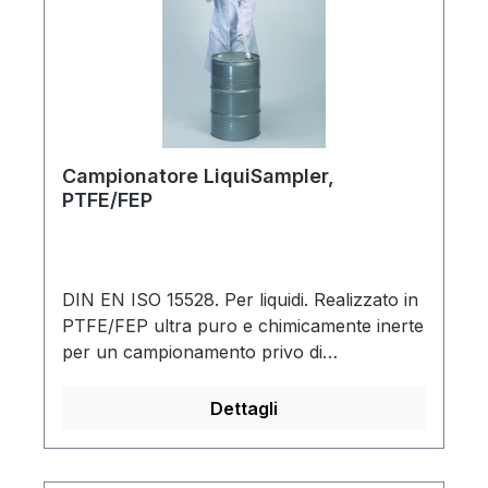
Campionatore LiquiSampler,
PTFE/FEP
DIN EN ISO 15528. Per liquidi. Realizzato in
PTFE/FEP ultra puro e chimicamente inerte
per un campionamento privo di
contaminazioni. Pratico pulsante,
utilizzabile con una sola mano. Adatto per il
Dettagli
campionamento puntuale, trasversale e dal
basso. Ideale per il campionamento da fusti
aperti e chiusi, barili, cisterne, silos, fonti