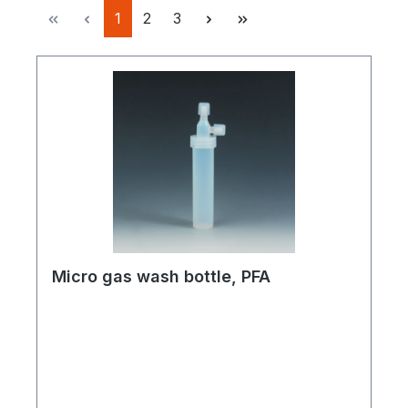
Pagina
Pagina
Pagina
1
2
3
Micro gas wash bottle, PFA