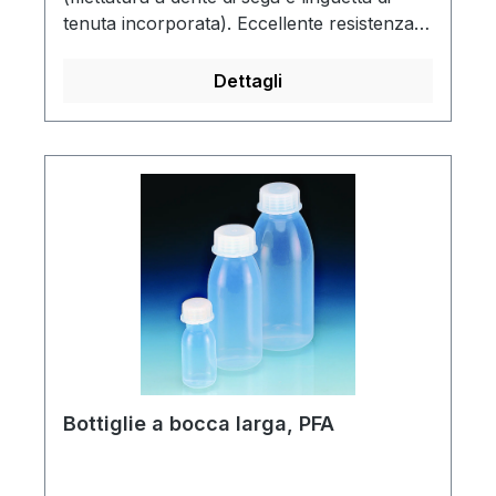
tenuta incorporata). Eccellente resistenza
alla temperatura (da -200 a +250 °C). Ideali
per lungo stoccaggio di ossidanti puri, acidi,
Dettagli
basi e idrocarburi, solventi e standards per
analisi di tracce. Autoclavabili a 121 °C (2
bar) secondo DIN EN 285.
Bottiglie a bocca larga, PFA