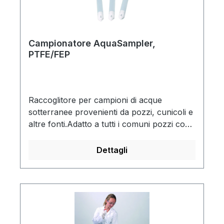
Campionatore AquaSampler,
PTFE/FEP
Raccoglitore per campioni di acque
sotterranee provenienti da pozzi, cunicoli e
altre fonti.Adatto a tutti i comuni pozzi con
aperture di ispezione a partire da Ø 2',
senza incepparsi o impigliarsi. Il materiale
Dettagli
ultrapuro garantisce la massima purezza
del campioneFacile pulizia grazie ai bordi e
alle filettature arrotondate