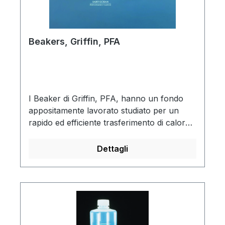
Beakers, Griffin, PFA
I Beaker di Griffin, PFA, hanno un fondo
appositamente lavorato studiato per un
rapido ed efficiente trasferimento di calore.
Sono trasparenti per facile visione e
graduati per facile misura. Sono
Dettagli
caratterizzati da una superficie
antiaderente, facile da pulire.Possono
essere riscaldati fino a 260°C ed utilizzati in
microondeIdeali per applicazioni ultra-
pureBasso contenuto di ioni metallici per
analisi di metalli in tracce