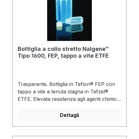
Bottiglia a collo stretto Nalgene™
Tipo 1600, FEP, tappo a vite ETFE
Trasparente. Bottiglia in Teflon® FEP con
tappo a vite a tenuta stagna in Tefzel®
ETFE. Elevata resistenza agli agenti chimici,
alla corrosione ed alle alte temperature.
Autoclavabile - prima di eseguire il
Dettagli
trattamento in autoclave svitare il
tappo.Teflon® e Tefzel® sono marchi
registrati di DuPont.