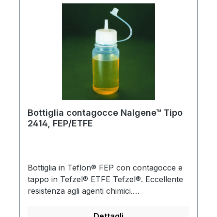
Bottiglia contagocce Nalgene™ Tipo
2414, FEP/ETFE
Bottiglia in Teflon® FEP con contagocce e
tappo in Tefzel® ETFE Tefzel®. Eccellente
resistenza agli agenti chimici.
Autoclavabile.Teflon® e Tefzel® sono
marchi registrati di DuPont.
Dettagli