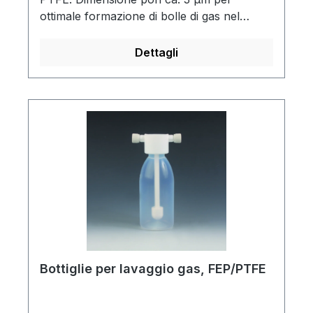
ottimale formazione di bolle di gas nel
liquido. Siccome tutte le parti sono in resina
fluorocarbonica di alta qualità, sono
Dettagli
possibili moltissime applicazioni. Le
connessioni di ingresso e di uscita filettate
accettano tubi da 4 x 6 mm diam. int x diam.
est. (la versione da 1000 ml: tubi da 5 x 8
mm.diam. int. x diam. est.)
Bottiglie per lavaggio gas, FEP/PTFE