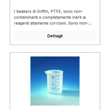
I beakers di Griffin, PTFE, sono non-
contaminanti e completamente inerti ai
reagenti altamente corrosivi. Sono non-
bagnabili, infrangibili, leggeri e resistenti al
calore. Facili da pulire, questi beakers
Dettagli
hanno un ampio beccuccio per facile
versamento. Possono essere riscaldati su
una piastra riscaldante fino a 288°C
esercitando la cura adeguata. Il fondo
appositamente sagomato consente un
rapido trasferimento di calore.Possono
essere riscaldati fino a 288°C ed usati in
microondeChimicamente resistenti agli acidi
e alle basiUltra-puri