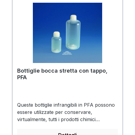
include un tappo in PFA con rivestimento in
fluoropolimero inerte, che assicura una
tenuta a prova di perdite. Fornite con tappo
in PFA. Ideali per campionamento
ambientale o per conservazione in processi
farmaceutici e semiconduttori (fasi
intermedie)Bocca larga per facile
riempimentoUltra-pure e chimicamente
inertiAnti-aderenti, facili da pulire
Bottiglie bocca stretta con tappo,
PFA
Queste bottiglie infrangibili in PFA possono
essere utilizzate per conservare,
virtualmente, tutti i prodotti chimici
corrosivi, incluso acido fluoridrico, nitrico e
perclorico. Le bottiglie in PFA sono