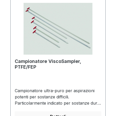
d'acqua (stagni, laghi, torrenti, fiumi).
Adatto a tutti i fusti e le cisterne
commerciali con aperture di almeno 32 mm
di diametro. Tutte le superfici sono non
porose e prive di fessure per evitare
l'accumulo di sporco. Vengono utilizzati
solo filetti a profilo tondo, adatti alle
applicazioni di igiene alimentare. Semplice
da smontare e pulire.
Campionatore ViscoSampler,
PTFE/FEP
Campionatore ultra-puro per aspirazioni
potenti per sostanze difficili.
Particolarmente indicato per sostanze dure
come fanghi, limo, campioni di terreno ed
argilla, alimenti, olii, emulsioni, creme. Con il