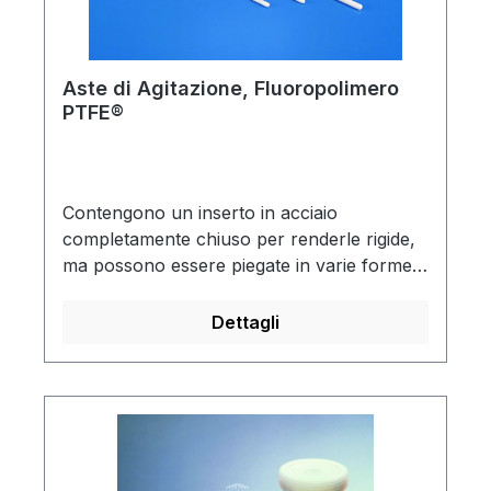
Aste di Agitazione, Fluoropolimero
PTFE®
Contengono un inserto in acciaio
completamente chiuso per renderle rigide,
ma possono essere piegate in varie forme
per uso come un agitatore motorizzato.
Resistono al calore fino a 288°C e sono
Dettagli
completamente inerti verso reagenti
altamente corrosivi. Hanno proprietà
antistatiche che ne facilitano la pulizia.Inerti
alle sostanze corrosiveFacili da
pulirePieghevoli in diverse forme