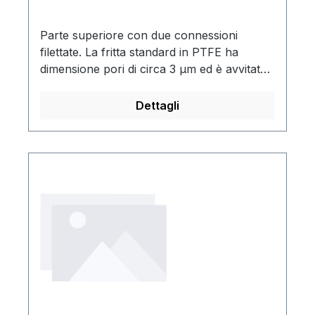
Parte superiore con due connessioni
filettate. La fritta standard in PTFE ha
dimensione pori di circa 3 µm ed è avvitata
sul tubo montante con un filetto M8x1. Può
essere scambiato con il distributore gas
Dettagli
PTFE con foro sottile che richiede una
minore pressione primaria.Resistenti a
temperature da -200 a
250°CTrasparentiInfrangibiliFritta facilmente
sotituibile