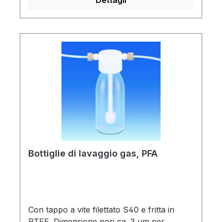
Dettagli
chimicalmente inerti, resistenti al calore con
superficie antiaderente e facile da pulire e
sono ideali per il campionamento
ambientale. Il rivestimento del tappo in
fluoropolimero inerte, assicura una tenuta
a prova di perdite. Fornite con tappo in
PFA.Ultra-pure, il minor contenuto di ioni
metallici di tutti i
fluoropolimeriInfrangibiliChimicamente
inertiAnti-aderenti, facili da pulireUtili per
conservazione in processi farmaceutici e
semiconduttori (fasi intermedie)
Bottiglie di lavaggio gas, PFA
Con tappo a vite filettato S40 e fritta in
PTFE. Dimensione pori ca. 3 µm per