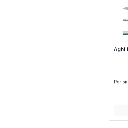
cromoS
legger
silico
Lock t
polipr
color
Aghi 
Per si