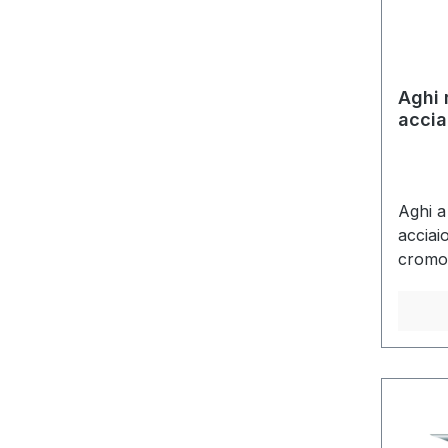
Aghi 
accia
preli
sangu
Aghi a 
acciai
cromoS
legger
silico
Lock t
polipr
color
a paret
acciai