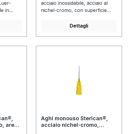
Luer-
acciaio inossidabile, acciaio al
le in
nichel-cromo, con superficie
ISO 9626.
liscia, rivestimento in silicone
leggeroDolore minimo alla
Dettagli
punturaMozzo in plastica
trasparente Luer-Lock,
realizzato in polipropilene (ago
mozzo), mozzo con codice
colore conforme a ISO 6009
can®,
Aghi monouso Sterican®,
o, area
acciaio nichel-cromo,
eparina/ tubercolina