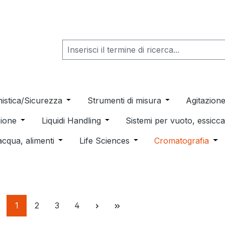
he dropdown menu from the category Consumabili per Labo
nistica/Sicurezza
Open or close the dropdown menu from th
Strumenti di misura
Open or close t
Agitazion
 dropdown menu from the category Distillazione, Separazio
ione
Open or close the dropdown menu from the category
Liquidi Handling
Open or close the dropdown men
Sistemi per vuoto, essic
 from the category Pulizia e sterilizzazione
acqua, alimenti
Open or close the dropdown menu from the c
Life Sciences
Open or close the drop
Cromatografia
Ope
Pagina
Pagina
Pagina
Pagina
1
2
3
4