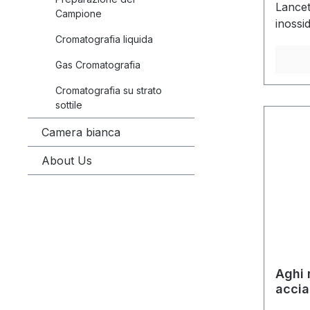
Lancet
Campione
inossi
Cromatografia liquida
rivesti
Luer-L
Gas Cromatografia
codifi
ISO 6
Cromatografia su strato
sottile
Camera bianca
About Us
Aghi 
accia
prepa