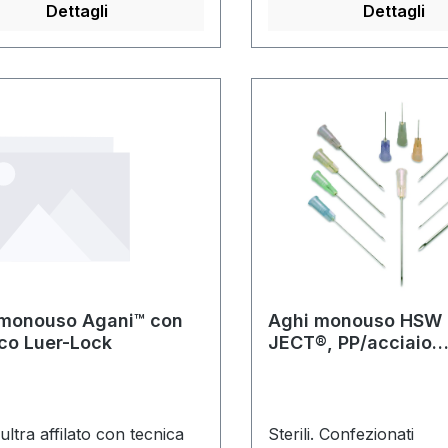
PVC e DEHP
Dettagli
Dettagli
 monouso Agani™ con
Aghi monouso HSW 
co Luer-Lock
JECT®, PP/acciaio
inossidabile, sterili
ultra affilato con tecnica
Sterili. Confezionati