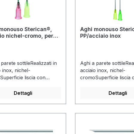
monouso Sterican®,
Aghi monouso Steri
io nichel-cromo, per
PP/acciaio inox
evo di
e/flebotomia
parete sottileRealizzati in
Aghi a parete sottileReal
o inox, nichel-
acciaio inox, nichel-
uperficie liscia con
cromoSuperficie liscia 
o rivestimento in
leggero rivestimento in
neAttacco in plastica Luer-
siliconeAttacco in plast
Dettagli
Dettagli
rasparente in
Lock trasparenteIn poli
opileneAttacco con codice
(attacco dell'ago)Attac
e conforme a ISO 6009Aghi
codifica colore confor
e sottileRealizzati in
6009Confezione da 100
o inox, nichel-