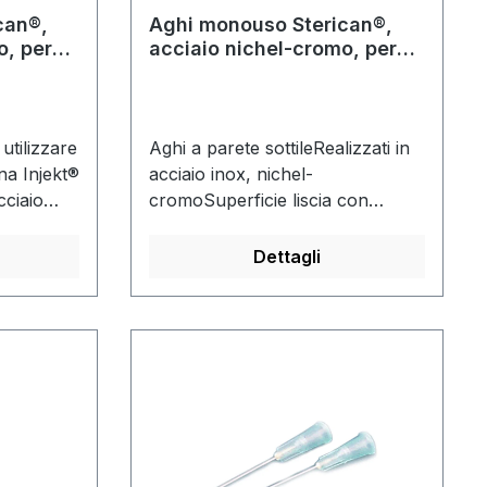
can®,
Aghi monouso Sterican®,
o, per
acciaio nichel-cromo, per
 insulina
prelievo di sangue
utilizzare
Aghi a parete sottileRealizzati in
ina Injekt®
acciaio inox, nichel-
cciaio
cromoSuperficie liscia con
n
leggero rivestimento in
 liscia e
siliconeAttacco in plastica Luer-
Dettagli
 finemente
Lock trasparente in
rente in
polipropileneAttacco con codice
Senza
colore conforme a ISO
za
6009Triplice sfaccettatura
0 pezzi