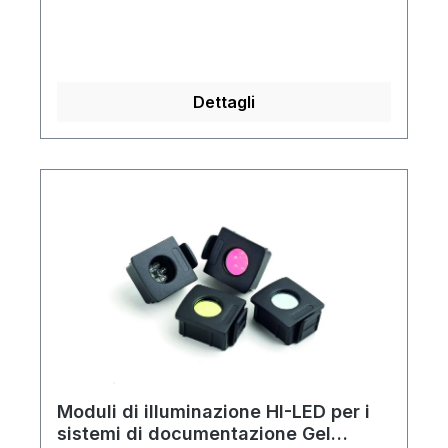
m, dimensione dei pori 0,22 µm), ladder
proteico BLUE Wide Range (da 10 a 245
kDa), kit di substrato ECL LumiPRO,
soluzione bloccante (500 ml), tampone
Dettagli
SDS Tris-Glicina (1 l)
Moduli di illuminazione HI-LED per i
sistemi di documentazione Gel