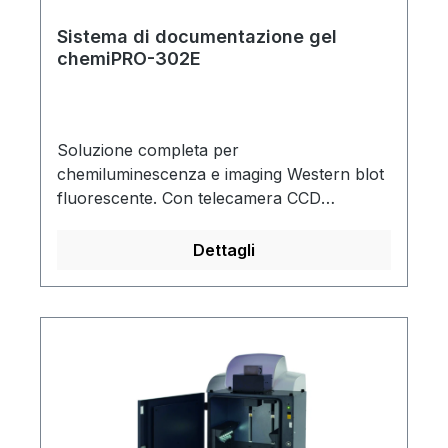
Sistema di documentazione gel
chemiPRO-302E
Soluzione completa per
chemiluminescenza e imaging Western blot
fluorescente. Con telecamera CCD
raffreddata ad alta sensibilità, con elevata
efficienza quantica, per il rilevamento di
Dettagli
proteine livello di picogramma. Il
raffreddamento Peltier consente di
aumentare i tempi di esposizione per
rilevare la debole chemiluminescenza
senza aggiungere fastidiosi rumori di fondo.
Adatto per chemiluminescenza Western
blot, radiazioni automatiche, DNA o RNA
colorati con bromuro di etidio, coloranti