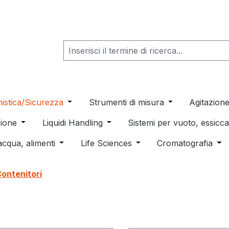
he dropdown menu from the category Consumabili per Labo
nistica/Sicurezza
Open or close the dropdown menu from th
Strumenti di misura
Open or close t
Agitazion
 dropdown menu from the category Distillazione, Separazio
ione
Open or close the dropdown menu from the category
Liquidi Handling
Open or close the dropdown men
Sistemi per vuoto, essic
 from the category Pulizia e sterilizzazione
acqua, alimenti
Open or close the dropdown menu from the c
Life Sciences
Open or close the drop
Cromatografia
Ope
ontenitori