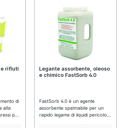
e rifiuti
Legante assorbente, oleoso
e chimico FastSorb 4.0
imento di
FastSorb 4.0 è un agente
i alla
assorbente spalmabile per un
essi per
rapido legame di liquidi pericolosi.
wist-
Questo legante rapido deve