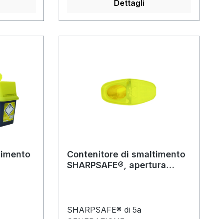
 luer eluer-
essere utilizzato in tutti i luoghi di
Dettagli
funzionamento in cui sono
per
possibili perdite
o di vari
pericolose.Testato da TÜV
Rheinland secondo il metodo di
blocco
test BAMSalute sul lavoro e
sura
assorbente sicuro per
l'ambienteDisponibile montaggio
ento
a parete opzionale con pala e
ea di
spazzola manuale.
timento
Contenitore di smaltimento
SHARPSAFE®, apertura
libera
SHARPSAFE® di 5a