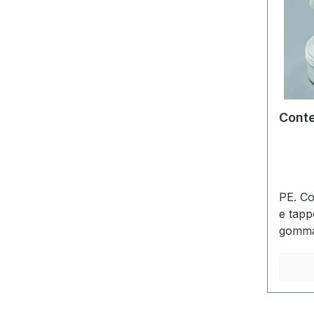
Conte
PE. Co
e tapp
gomma
rapida
mercur