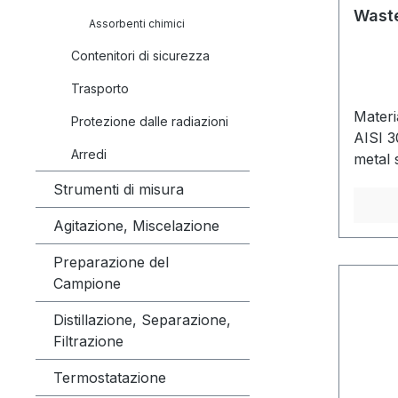
montag
Wast
Assorbenti chimici
smalti
Contenitori di sicurezza
dimens
tutti i
Trasporto
insuli
Materi
con sp
Protezione dalle radiazioni
AISI 3
integr
Arredi
metal 
protez
(roug
tappo 
Strumenti di misura
0,45 
blocca
with s
Agitazione, Miscelazione
posizi
e defin
Preparazione del
sempl
Campione
lingue
riempi
Distillazione, Separazione,
da una
Filtrazione
coperc
tra l'
Termostatazione
linea 