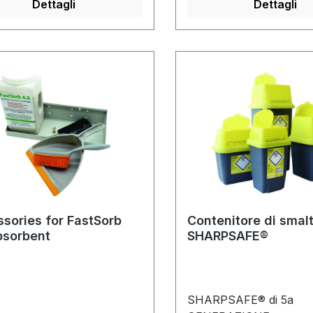
offPer tutti i tipi di aghi
Dettagli
Dettagli
lock usati ed aghi per
pennaAmpia apertura 
semplificare l'inseriment
oggetti medici
taglientiMeccanismo di 
finale irreversibileChiu
temporanea facile da
usareAvviso di riempim
eccessivo attraverso lin
massimo riempimento
sories for FastSorb
Contenitore di smal
bsorbent
SHARPSAFE®
SHARPSAFE® di 5a