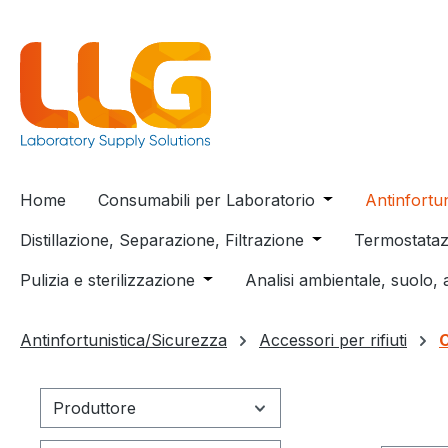
 ricerca
Passa alla navigazione principale
Home
Consumabili per Laboratorio
Open or close t
Antinfortu
Distillazione, Separazione, Filtrazione
Open or close the
Termostataz
Pulizia e sterilizzazione
Open or close the dropdown menu
Analisi ambientale, suolo, 
Antinfortunistica/Sicurezza
Accessori per rifiuti
C
Produttore