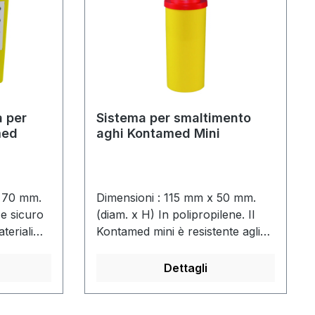
 mercurio
ndo si
o chiusi,
 Il tappo
lla vasca,
ncora e
raverso la
a per
Sistema per smaltimento
med
aghi Kontamed Mini
x 70 mm.
Dimensioni : 115 mm x 50 mm.
 e sicuro
(diam. x H) In polipropilene. Il
teriali
Kontamed mini è resistente agli
he,
urti e alla temperatura ed è
ito in
fisiologicamente pulito. Può
Dettagli
essere smaltito in modo sicuro
ed è amico dell'ambiente.