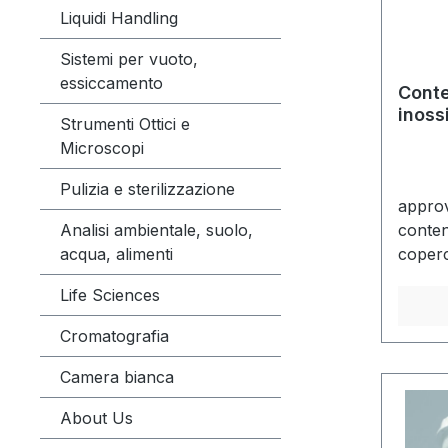
Liquidi Handling
livell
riempi
Sistemi per vuoto,
un'eti
essiccamento
Conte
l'etic
inoss
dall'um
Strumenti Ottici e
in aut
Microscopi
sull'et
Pulizia e sterilizzazione
(vedi 
approv
e aper
Analisi ambientale, suolo,
conten
in aut
acqua, alimenti
coperc
minuti
pedal
apertu
Life Sciences
autoch
insulin
con ap
Cromatografia
per pr
della 
Camera bianca
combus
About Us
conten