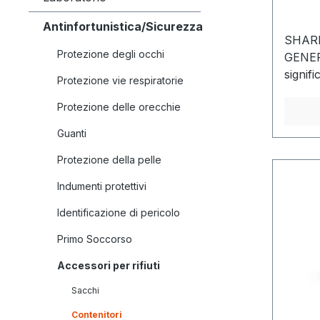
Antinfortunistica/Sicurezza
SHARP
Protezione degli occhi
GENER
signifi
Protezione vie respiratorie
dell'i
Protezione delle orecchie
conten
scopo.
Guanti
preveni
taglio
Protezione della pelle
dispon
Indumenti protettivi
/ Kyt
3291Re
Identificazione di pericolo
ricicl
Primo Soccorso
4 clic
per il r
Accessori per rifiuti
riempi
Sacchi
sicuro
a diver
Contenitori