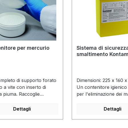
si aprono e i globuli di
vengono assorbiti. Qua
solleva, i pori rimangon
trattenendo il mercurio.
viene quindi avvitato su
i globuli si sollevano a
cadono nella vasca, att
nitore per mercurio
Sistema di sicurezz
smaltimento Konta
separazione perforata.
mpleto di supporto forato
Dimensioni: 225 x 160 
o a vite con inserto di
Un contenitore igienico
 piuma. Raccoglie
per l'eliminazione dei ma
mente e contiene 125 ml di
medici usati quali siring
io.
cannule e bisturi. Costru
Dettagli
Dettagli
polipropilene antiurto e
resistente al calore.