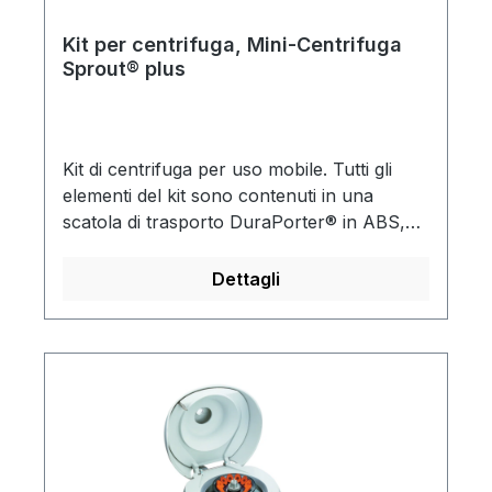
Kit per centrifuga, Mini-Centrifuga
Sprout® plus
Kit di centrifuga per uso mobile. Tutti gli
elementi del kit sono contenuti in una
scatola di trasporto DuraPorter® in ABS,
con inserto per alloggiare la centrifuga, tutti
i suoi accessori e incorpora un rack per
Dettagli
microprovette da 16 posti.Contenuto della
fornitura:Mini-centrifuga Sprout® Plus,
scatola di trasporto DuraPorter®,
adattatore per auto per centrifuga Sprout®
Plus portatile da 12 V.