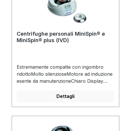
Centrifughe personali MiniSpin® e
MiniSpin® plus (IVD)
Estremamente compatte con ingombro
ridottoMolto silenzioseMotore ad induzione
esente da manutenzioneChiaro Display
digitaleBasso riscaldamento delle provette
anche dopo 20 minuti alla massima velocità
Dettagli
(max. 12°C).Tasto per brevi
centrifugazioniCoperchio ad apertura
automaticaAlimentatore di rete
integratoCapacità: provette 12 x 1,5 / 2
mlRotore autoclavabile (a 121°C, 20