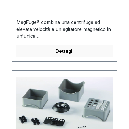
MagFuge® combina una centrifuga ad
elevata velocità e un agitatore magnetico in
un'unica
unità.MagFuge®Centrifuga:Massima velocità
e flessibilitàConfortevole e facile da
Dettagli
usareArresto di sicurezza quando il
coperchio è aperto, il rotore è inceppato o
l'unità è sbilanciataIdeale per la maggior
parte dei protocolli che richiedono giri
veloci e appropriato per i protocolli PCR,
separazione delle celle del microfiltro e
HPLCMagFuge®Agitatore magnetico:Il
potente accoppiamento magnetico
garantisce un allineamento preciso e
costante della barra di agitazioneCon
tappetino in silicone per il coperchio