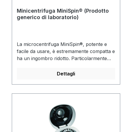
Minicentrifuga MiniSpin® (Prodotto
generico di laboratorio)
La microcentrifuga MiniSpin®, potente e
facile da usare, è estremamente compatta e
ha un ingombro ridotto. Particolarmente
silenziosa grazie all'azionamento
accuratamente bilanciatoMotore esente da
Dettagli
manutenzioneDisplay digitale
chiaroRiscaldamento minimo del campione
(dopo 20 min. alla velocità massima solo 12
°C max.)Pulsante separato per centrifuga
breveApertura automatica del
coperchioUnità di alimentazione
integrataCapacità: 12 contenitori da 1,5/2
mlRotore autoclavabile (121°C,