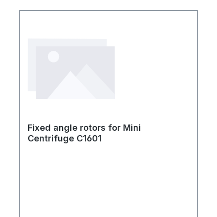
i rotori e gli adattatori contenuti e privi di
sostituzione dei rotori.Freno elettronico,
polvereRack per provette, PP -
per una rapida decelerazioneDoppio
Conveniente per la gestione di campioni
interruttore del coperchioDesign compatto
prima e dopo giri veloci. Per 16
e robustoLa fornitura include: Mini
microprovette da 2.0 / 1.5 ml (diametro 12
centrifuga C1601, rotore per 8 provette da
mm)4 o-ring percoperchio di ricambio
1,5/2,0 ml, rotore per 4 provette da 8
strisce, adattatori individuali per provette da
0,2 ml, 0,25 ml e 0,5 ml, si inserisce nel
rotore 6770-RT, adattatore di alimentazione
24V
Fixed angle rotors for Mini
Centrifuge C1601