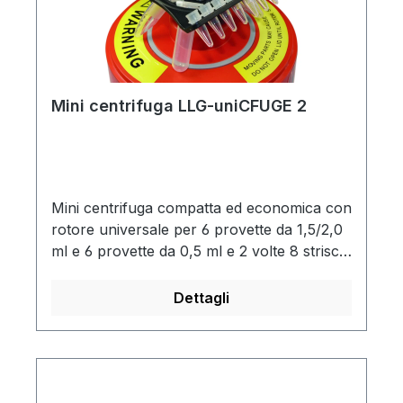
Mini centrifuga LLG-uniCFUGE 2
Mini centrifuga compatta ed economica con
rotore universale per 6 provette da 1,5/2,0
ml e 6 provette da 0,5 ml e 2 volte 8 strisce
da 0,2 ml per PCR.La velocità può essere
regolata a 4000 rpm o 6000 rpm.Motore
Dettagli
potente per un avvio rapido.Arresto rapido
all'apertura del coperchio.