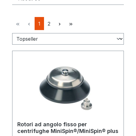
Pagina
Pagina
1
2
Rotori ad angolo fisso per
centrifughe MiniSpin®/MiniSpin® plus