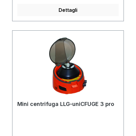
4000rpm o 6000rpm.Motore potente per
partenza veloce.Arresto rapido quando il
Dettagli
coperchio viene aperto.
Mini centrifuga LLG-uniCFUGE 3 pro