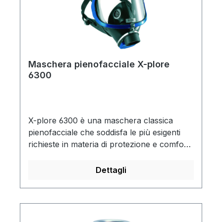
Maschera pienofacciale X-plore
6300
X-plore 6300 è una maschera classica
pienofacciale che soddisfa le più esigenti
richieste in materia di protezione e comfort.
Il programma di filtri Dräger offre una
gamma estremamente completa in grado di
Dettagli
garantire la protezione ottimale da quasi
tutte le sostanze tossiche. I filtri sono
ottimizzati per resistenza respiratoria,
grandezza e capacità ed offrono la