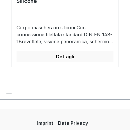
Silicone
Corpo maschera in siliconeCon
connessione filettata standard DIN EN 148-
1Brevettata, visione panoramica, schermo
trasparente in policarbonato
antiappannamento, anti-riflesso e senza
Dettagli
distorsioniDispositivo fonico incorporato
con eccezionale trasmissione della voce
che consente l'uso di megafoni, telefoni e
radio a due viemisura universale che
alloggia tutte le maschere in modo fermo
ma gentile, indipendentemente dalla forma
del visola maschera interna previene
l'appannamento della lente del visore
Imprint
Data Privacy