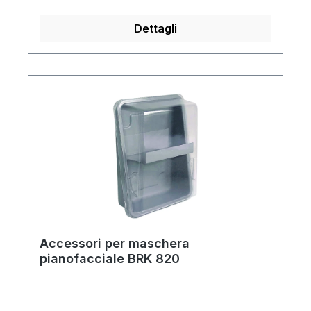
e aerosol nocivi, ma non contro i gas.Filtro
combinatoProtezione contro gas, particelle
Dettagli
e aerosol nocivi.
Accessori per maschera
pianofacciale BRK 820