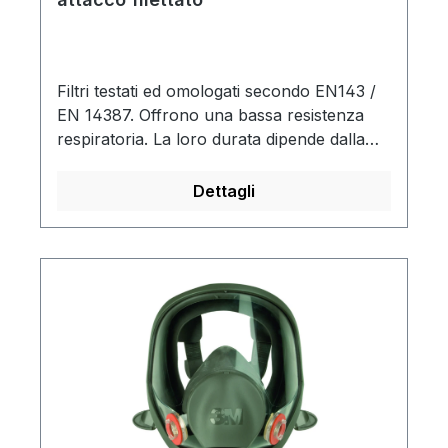
Filtri testati ed omologati secondo EN143 /
EN 14387. Offrono una bassa resistenza
respiratoria. La loro durata dipende dalla
tossicità, dall'umidità e dal consumo di aria
dell'utilizzatore. Le misurazioni differiscono
Dettagli
con l'applicazione, per cui è impossibile
prevedere la durata della loro vita
lavorativa. L'esaurimento del filtro può
essere rilevato come segue:Filtri per gas:
comparsa di odori, sapori o irritanti nell'aria
inalata.Filtri antiparticolato: aumento della
resistenza respiratoria.Tempi di
conservazione per gas non utilizzati e filtri
combinati (sigillati nella confezione del
produttore) 6 anni.I filtri antiparticolato