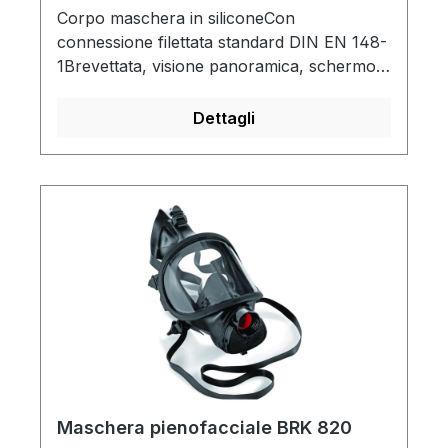
Corpo maschera in siliconeCon
connessione filettata standard DIN EN 148-
1Brevettata, visione panoramica, schermo
trasparente in policarbonato
antiappannamento, anti-riflesso e senza
Dettagli
distorsioniDispositivo fonico incorporato
con eccezionale trasmissione della voce
che consente l'uso di megafoni, telefoni e
radio a due viemisura universale che
alloggia tutte le maschere in modo fermo
ma gentile, indipendentemente dalla forma
del visola maschera interna previene
l'appannamento della lente del visore
Maschera pienofacciale BRK 820