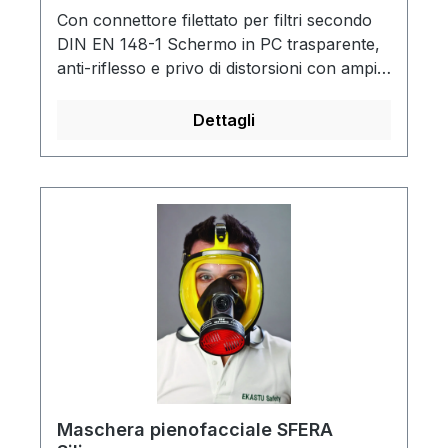
Con connettore filettato per filtri secondo
DIN EN 148-1 Schermo in PC trasparente,
anti-riflesso e privo di distorsioni con ampio
campo visivoCorpo maschera in EPDM
antiurto, assicura una tenuta meccanica
Dettagli
stabileBardatura ergonomica su 5 punti,
con attacco di sicurezza a sganciamento
rapido2 valvole
Maschera pienofacciale SFERA