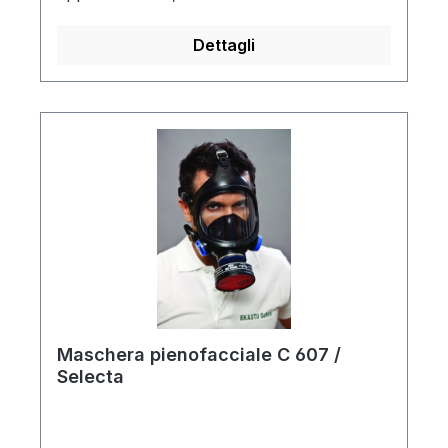
distorsione con largo campo
visivorespiratore in EPDM non irritante che
Dettagli
è resistente all'invecchiamento e garantisce
notevole resistenza meccanica e
chimicaincluso diaframma lingua cinghia
per il capo regolabile in 5 posizioni per
posizionamento preciso2 larghe valvole di
esalazione
Maschera pienofacciale C 607 /
Selecta