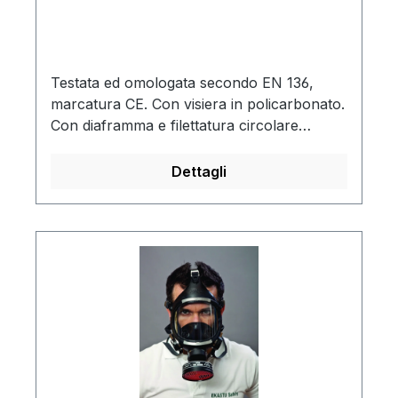
Testata ed omologata secondo EN 136,
marcatura CE. Con visiera in policarbonato.
Con diaframma e filettatura circolare
secondo EN 148-1.Ampio campo visivo
grazie al raccordo per il collegamento del
Dettagli
filtro situato in posizione bassa, con due
valvole di esalazione.Visiera termoresistente
in policarbonato, testata ed omologata per
VVFFL'ottima aerazione garantisce una
visuale senza appannamentiBardatura
ergonomica su 5 punti con cinghiette
regolabili e fibie a sganciamento
rapido.Stabile tenuta, adatto per ogni forma
di visoGrazie ad un sistema ammortizzante
vengono impedite lesioni da urtiDispositivo