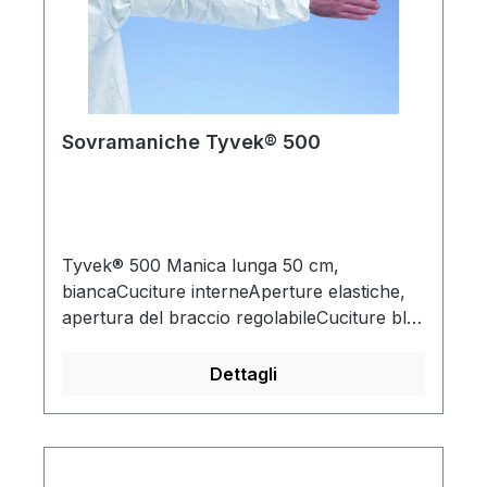
Sovramaniche Tyvek® 500
Tyvek® 500 Manica lunga 50 cm,
biancaCuciture interneAperture elastiche,
apertura del braccio regolabileCuciture blu
sulla parte superiore del braccioCertificato
secondo il Regolamento (UE)
Dettagli
2016/425Indumenti di protezione chimica
per il corpo parziale, Categoria III, Tipo PB
[6-B]EN 14126 (barriera agli agenti
infettivi)Trattamento antistatico (EN 1149-1)