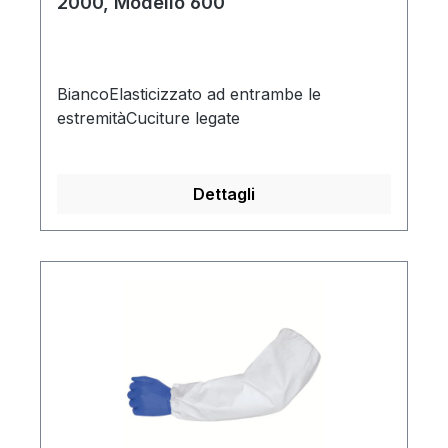
2000, Modello 600
BiancoElasticizzato ad entrambe le
estremitàCuciture legate
Dettagli