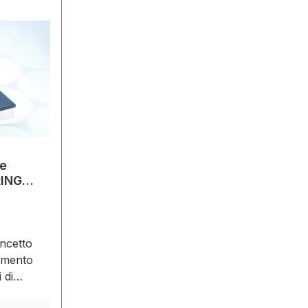
te
RING
ncetto
amento
 di
tenzione