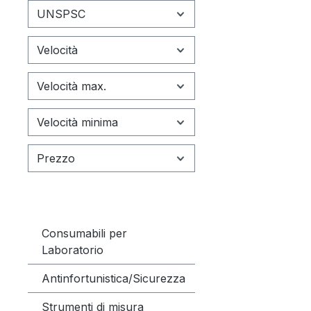
compen
UNSPSC
perdit
determ
Velocità
può ve
alte t
Velocità max.
Velocità minima
Prezzo
Consumabili per
Laboratorio
Antinfortunistica/Sicurezza
Strumenti di misura