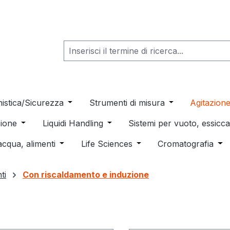
he dropdown menu from the category Consumabili per Labo
nistica/Sicurezza
Open or close the dropdown menu from th
Strumenti di misura
Open or close t
Agitazion
 dropdown menu from the category Distillazione, Separazio
ione
Open or close the dropdown menu from the category
Liquidi Handling
Open or close the dropdown men
Sistemi per vuoto, essic
 from the category Pulizia e sterilizzazione
acqua, alimenti
Open or close the dropdown menu from the c
Life Sciences
Open or close the drop
Cromatografia
Ope
ti
Con riscaldamento e induzione