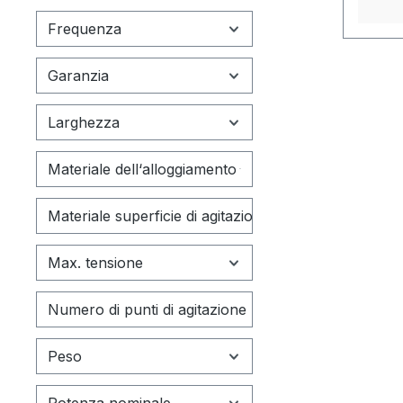
materia
qualità
Frequenza
chimic
sempli
Garanzia
integr
aziona
Larghezza
2mag 
privo 
Materiale dell‘alloggiamento
estre
2.000 
Materiale superficie di agitazione
100 %,
anche 
regola
Max. tensione
liquidi
potenz
Numero di punti di agitazione
lungo 
effett
Peso
dall'ag
digita
Potenza nominale