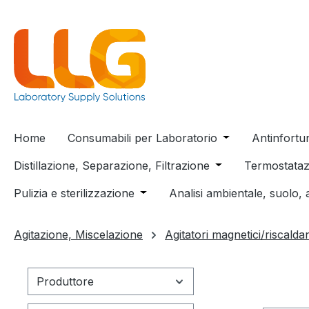
 ricerca
Passa alla navigazione principale
Home
Consumabili per Laboratorio
Open or close t
Antinfortu
Distillazione, Separazione, Filtrazione
Open or close the
Termostataz
Pulizia e sterilizzazione
Open or close the dropdown menu
Analisi ambientale, suolo, 
Agitazione, Miscelazione
Agitatori magnetici/riscaldan
Produttore