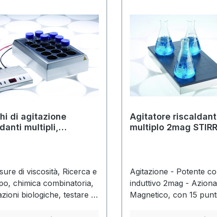
hi di agitazione
Agitatore riscaldan
danti multipli,
multiplo 2mag STIR
RING DRYBATH
HOTPLATE 6/15
sure di viscosità, Ricerca e
Agitazione - Potente co
po, chimica combinatoria,
induttivo 2mag - Azion
zioni biologiche, testare il
Magnetico, con 15 punti
tamento in soluzione di
agitazione, senza manu