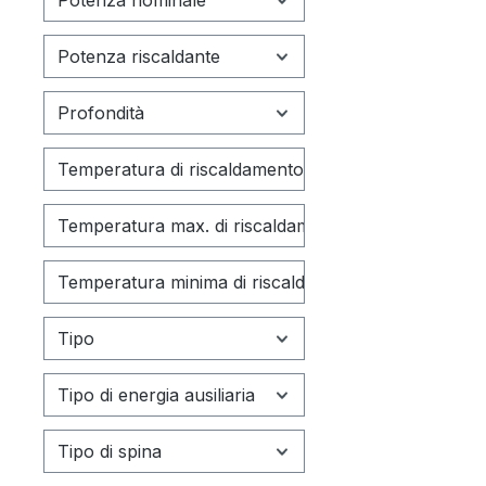
veloci
dell'a
Potenza riscaldante
riscal
SoftSt
Profondità
cattur
accele
dell'a
Temperatura di riscaldamento
magnet
Blocco
Temperatura max. di riscaldamento
prodot
allumi
Temperatura minima di riscaldamento
aument
pulizi
Tipo
gradien
temper
Tipo di energia ausiliaria
di agit
elettr
Tipo di spina
temper
Power