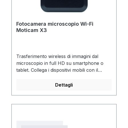
Fotocamera microscopio Wi-Fi
Moticam X3
Trasferimento wireless di immagini dal
microscopio in full HD su smartphone o
tablet. Collega i dispositivi mobili con il
segnale Wi-Fi della videocamera e fino a 6
utenti sono pronti a catturare, modificare e
Dettagli
salvare le foto con l'app gratuita
MotiConnect.Trasferimento dati Wi-Fi (2.4 o
5 GHz) ed Ethernet (RJ45)Sistema
operativo Microsoft Windows
XP/Vista/7/8/MAC OSX/Android 4,0 o
versione successiva/iOS7 o versione