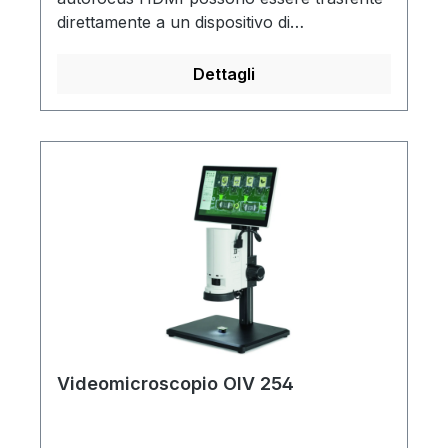
direttamente a un dispositivo di
visualizzazione compatibile HDMI. Per
applicazioni in connessione con uno stereo
Dettagli
microscopio KERN.Trasferimento dati
tramite modulo WLAN a un PC o a un
portatile.Memorizzazione su scheda
SDAlimentazione tramite alimentatore
esterno da 12 VContenuto della
fornitura:Telecamera, mouse USB, cavo
HDMI (2 m), scheda SD (16 GB), adattatore
WiFi, software della telecamera
Microscopio VIS Pro KERN OXM 902
Videomicroscopio OIV 254