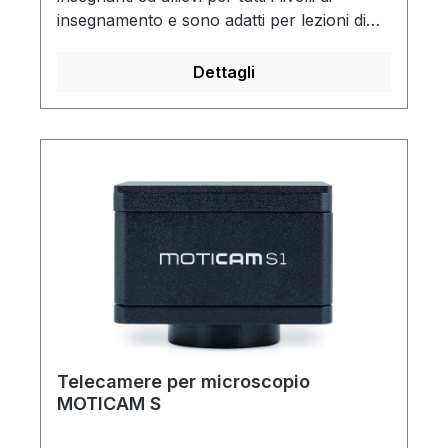
insegnamento e sono adatti per lezioni di
scienze o biologia per un esame dettagliato
di insetti, piante, minerali, fossili,
Dettagli
compenenti meccanici ed elettrici.USB 2.0,
30 fpsVGA (640x480) o risoluzione
immagine 1,3 MP imageIncluso software
Dino-Lite, per AM4113T e WF4115ZT il
software include anche funzioni di
misura.Garanzia: 2 anni.La fornitura include:
borsa per trasporto, CD Software per
Windows e Mac OS, foglio di calibrazione
per AM4113T e WF4115ZT, manuale
Telecamere per microscopio
MOTICAM S