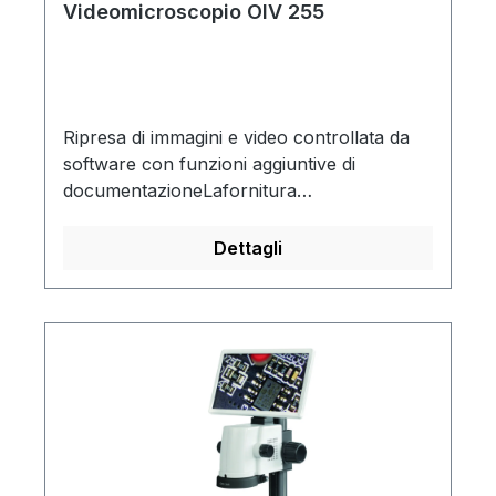
Videomicroscopio OIV 255
Ripresa di immagini e video controllata da
software con funzioni aggiuntive di
documentazioneLafornitura
comprende:Videomicroscopio, software per
la registrazione e la misurazione di immagini
Dettagli
e video, mouse USB, chiavetta USB,
coperchio antipolvere, istruzioni per l'uso.