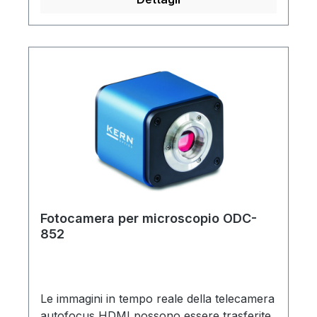
compostiLafornitura
comprende:Telecamera, software per
telecamera VIS Pro microscopio KERN
OXM 902, cavo USB (2 m), adattatori per
oculare, micrometro per oggetti per
calibrare il software
Fotocamera per microscopio ODC-
852
Le immagini in tempo reale della telecamera
autofocus HDMI possono essere trasferite