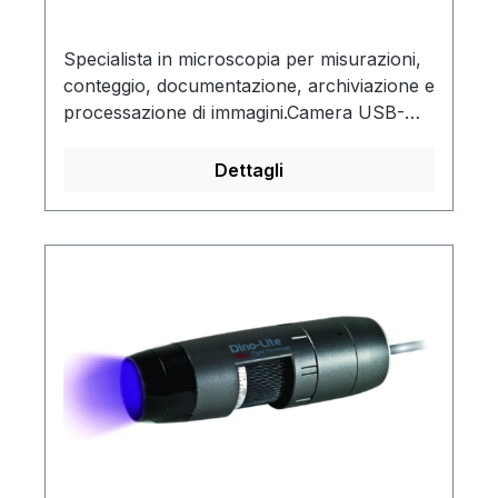
Specialista in microscopia per misurazioni,
conteggio, documentazione, archiviazione e
processazione di immagini.Camera USB-
ocularecon sensore CMOSSono inclusi:
cavo USB, oculare adattatore e vetrino di
Dettagli
calibrazioneSoftware incluso Kern-
Microscope-VIS in 6 lingue, per WINDOWS
XP e maggiore