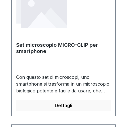
successivaAlimentatore esterno (12 V)La
Fornitura include: Adattatore CS ad anello,
Obiettivo focalizzabile, Adattatori per
oculari da 30 mm e 38 mm, cavo USB 2.0,
Diapositiva di Calibrazione, Tubo Macro,
Motic Images Plus 3.0 per PC/OSX/Linux
Set microscopio MICRO-CLIP per
smartphone
Con questo set di microscopi, uno
smartphone si trasforma in un microscopio
biologico potente e facile da usare, che
consente di effettuare fotografie macro.
Inoltre, i vetrini preparati in precedenza
Dettagli
possono essere visualizzati con il supporto
per vetrini.Oculari intercambiabili con
ingrandimenti di 60x, 150x e 300xSupporto