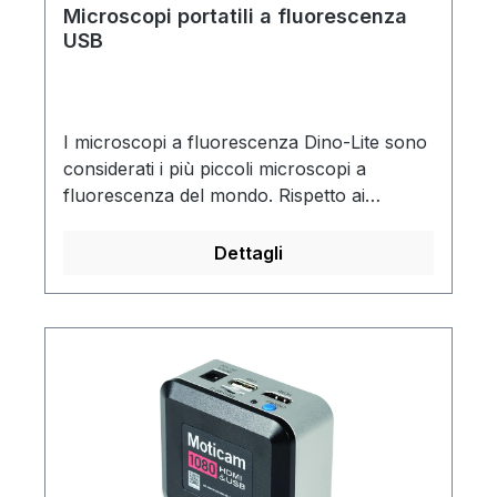
Microscopi portatili a fluorescenza
USB
I microscopi a fluorescenza Dino-Lite sono
considerati i più piccoli microscopi a
fluorescenza del mondo. Rispetto ai
microscopi tradizionali a fluorescenza, i
microscopi a fluorescenza Dino-Lite sono
Dettagli
flessibili, compatti, facili da usare e
convenienti. Sono disponibili con LED di
eccitazione da 400 a 620 nm, che lo
rendono un utile dispositivo per molte e
diverse applicazioni biologiche. Il software
Dino-Lite per Windows e Mac OS è incluso
con tutti i microscopi a fluorescenza.
Garanzia: 2 anni.La fornitura include:
Sacchetto di trasporto, CD software per