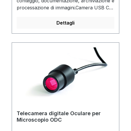
conteggio, documentazione, archiviazione e
processazione di immagini.Camera USB C-
Mount con sensore CMOSSono inclusi:
cavo USB, oculare adattatore e vetrino di
Dettagli
calibrazioneSoftware incluso Kern-
Microscope-VIS in 6 lingue, per WINDOWS
XP e maggiore
Telecamera digitale Oculare per
Microscopio ODC