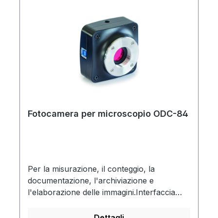
per vetrini da 75 x 25 mmCon sorgente
luminosa a LED La fornitura include: 3
oculari (60x, 150x, 300x), portavetrini,
illuminatore, clip, 2 vetrini preparati, 10
vetrini, pipetta, pinzette, bicchiere di
plastica, 2 contenitori per la raccolta dei
campioni, custodia per il trasporto, 3
batterie (AG3/LR41)
Fotocamera per microscopio ODC-84
Per la misurazione, il conteggio, la
documentazione, l'archiviazione e
l'elaborazione delle immagini.Interfaccia
USB 3.0Alimentazione USBUtilizzabile solo
in combinazione con i microscopi
Dettagli