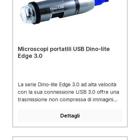
Microscopi portatili USB Dino-lite
Edge 3.0
La serie Dino-lite Edge 3.0 ad alta velocità
con la sua connessione USB 3.0 offre una
trasmissione non compressa di immagini
con alta risoluzione e precisione del colore.
Raggiunge una velocità massima di 45 fps.
Dettagli
Il filtro polarizzatore incorporato rende
questi modelli ideali per lavorare con oggetti
lucidi o riflettenti come metallo, plastica,