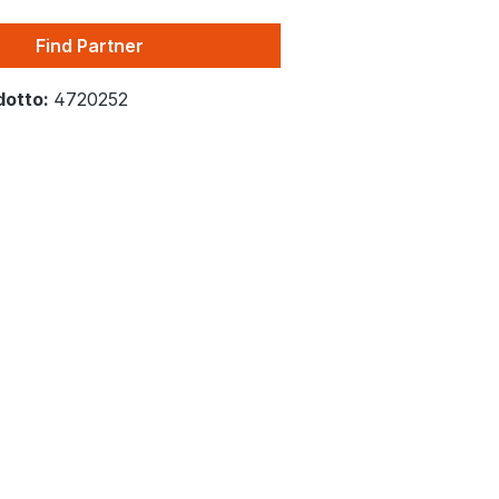
Find Partner
dotto:
4720252