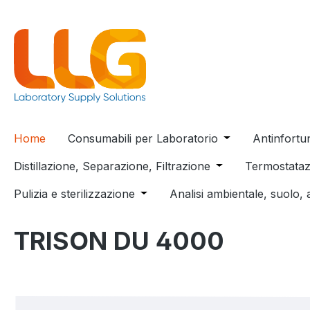
 ricerca
Passa alla navigazione principale
Home
Consumabili per Laboratorio
Open or close t
Antinfortu
Distillazione, Separazione, Filtrazione
Open or close the
Termostataz
Pulizia e sterilizzazione
Open or close the dropdown menu
Analisi ambientale, suolo, 
TRISON DU 4000
Salta la galleria di immagini