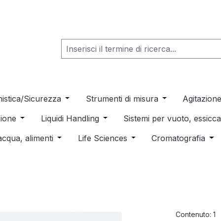
he dropdown menu from the category Consumabili per Labo
nistica/Sicurezza
Open or close the dropdown menu from th
Strumenti di misura
Open or close t
Agitazion
 dropdown menu from the category Distillazione, Separazio
ione
Open or close the dropdown menu from the category
Liquidi Handling
Open or close the dropdown men
Sistemi per vuoto, essic
 from the category Pulizia e sterilizzazione
acqua, alimenti
Open or close the dropdown menu from the c
Life Sciences
Open or close the drop
Cromatografia
Ope
Contenuto:
1