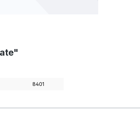
late"
8401