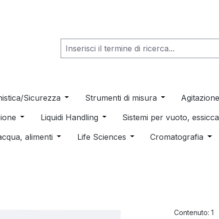
he dropdown menu from the category Consumabili per Labo
nistica/Sicurezza
Open or close the dropdown menu from th
Strumenti di misura
Open or close t
Agitazion
 dropdown menu from the category Distillazione, Separazio
ione
Open or close the dropdown menu from the category
Liquidi Handling
Open or close the dropdown men
Sistemi per vuoto, essic
 from the category Pulizia e sterilizzazione
acqua, alimenti
Open or close the dropdown menu from the c
Life Sciences
Open or close the drop
Cromatografia
Ope
Contenuto:
1