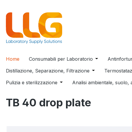
 ricerca
Passa alla navigazione principale
Home
Consumabili per Laboratorio
Open or close t
Antinfortu
Distillazione, Separazione, Filtrazione
Open or close the
Termostataz
Pulizia e sterilizzazione
Open or close the dropdown menu
Analisi ambientale, suolo, 
TB 40 drop plate
Salta la galleria di immagini