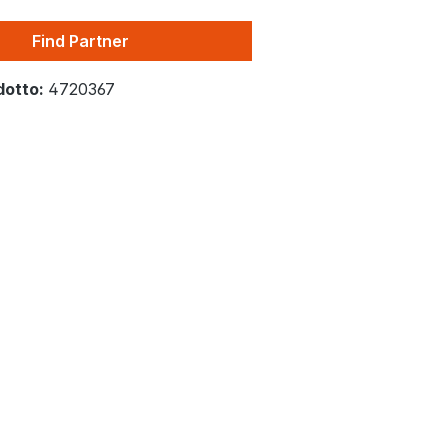
Find Partner
dotto:
4720367