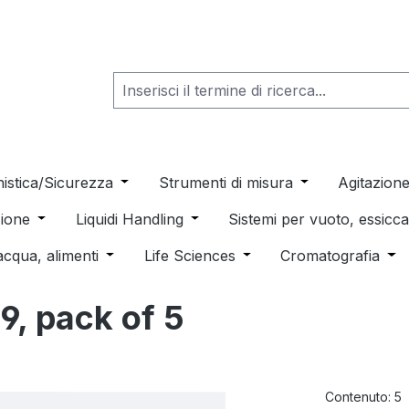
he dropdown menu from the category Consumabili per Labo
nistica/Sicurezza
Open or close the dropdown menu from th
Strumenti di misura
Open or close t
Agitazion
 dropdown menu from the category Distillazione, Separazio
ione
Open or close the dropdown menu from the category
Liquidi Handling
Open or close the dropdown men
Sistemi per vuoto, essic
 from the category Pulizia e sterilizzazione
acqua, alimenti
Open or close the dropdown menu from the c
Life Sciences
Open or close the drop
Cromatografia
Ope
19, pack of 5
Contenuto:
5