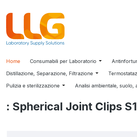
 ricerca
Passa alla navigazione principale
Home
Consumabili per Laboratorio
Open or close t
Antinfortu
Distillazione, Separazione, Filtrazione
Open or close the
Termostataz
Pulizia e sterilizzazione
Open or close the dropdown menu
Analisi ambientale, suolo, 
: Spherical Joint Clips S
Salta la galleria di immagini