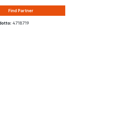
Find Partner
dotto:
4718719