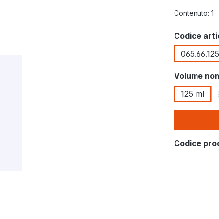
Contenuto:
1
Seleziona
Codice arti
065.66.125
Seleziona
Volume nom
125 ml
Codice pro