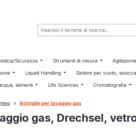
he dropdown menu from the category Consumabili per Labo
nistica/Sicurezza
Open or close the dropdown menu from th
Strumenti di misura
Open or close t
Agitazion
 dropdown menu from the category Distillazione, Separazio
ione
Open or close the dropdown menu from the category
Liquidi Handling
Open or close the dropdown men
Sistemi per vuoto, essic
 from the category Pulizia e sterilizzazione
acqua, alimenti
Open or close the dropdown menu from the c
Life Sciences
Open or close the drop
Cromatografia
Ope
intesi
Bottiglie per lavaggio gas
vaggio gas, Drechsel, vetro