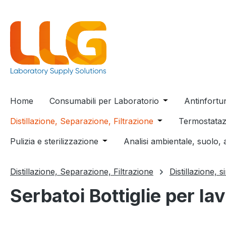
 ricerca
Passa alla navigazione principale
Home
Consumabili per Laboratorio
Open or close t
Antinfortu
Distillazione, Separazione, Filtrazione
Open or close the
Termostataz
Pulizia e sterilizzazione
Open or close the dropdown menu
Analisi ambientale, suolo, 
Distillazione, Separazione, Filtrazione
Distillazione, s
Serbatoi Bottiglie per la