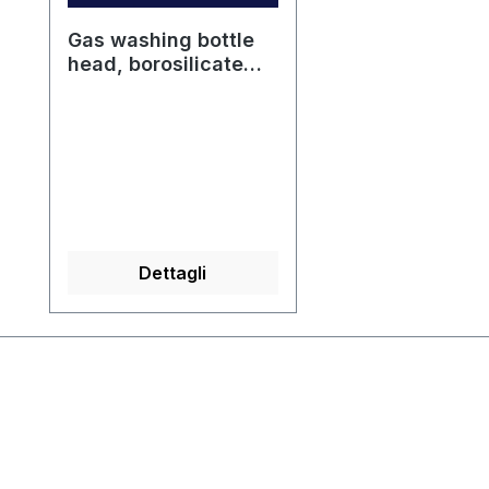
Gas washing bottle
head, borosilicate
glass 3.3
Dettagli