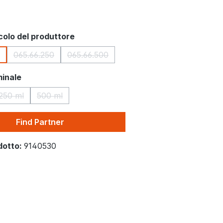
colo del produttore
065.66.250
065.66.500
(Questa opzione non è al momento disponibile.)
(Questa opzione non è al momento dispon
inale
250 ml
500 ml
(Questa opzione non è al momento disponibile.)
(Questa opzione non è al momento disponibile.)
Find Partner
dotto:
9140530