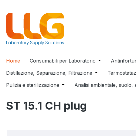
 ricerca
Passa alla navigazione principale
Home
Consumabili per Laboratorio
Open or close t
Antinfortu
Distillazione, Separazione, Filtrazione
Open or close the
Termostataz
Pulizia e sterilizzazione
Open or close the dropdown menu
Analisi ambientale, suolo, 
ST 15.1 CH plug
Salta la galleria di immagini