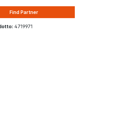
Find Partner
dotto:
4719971