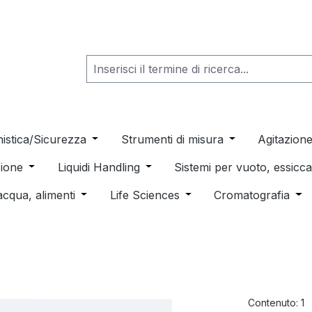
he dropdown menu from the category Consumabili per Labo
nistica/Sicurezza
Open or close the dropdown menu from th
Strumenti di misura
Open or close t
Agitazion
 dropdown menu from the category Distillazione, Separazio
ione
Open or close the dropdown menu from the category
Liquidi Handling
Open or close the dropdown men
Sistemi per vuoto, essic
 from the category Pulizia e sterilizzazione
acqua, alimenti
Open or close the dropdown menu from the c
Life Sciences
Open or close the drop
Cromatografia
Ope
Contenuto:
1