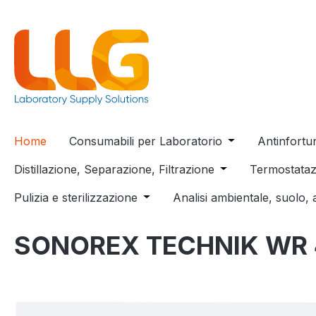
 ricerca
Passa alla navigazione principale
Home
Consumabili per Laboratorio
Open or close t
Antinfortu
Distillazione, Separazione, Filtrazione
Open or close the
Termostataz
Pulizia e sterilizzazione
Open or close the dropdown menu
Analisi ambientale, suolo, 
SONOREX TECHNIK WR 
Salta la galleria di immagini