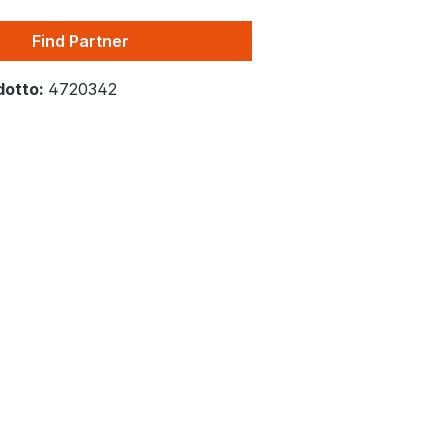
Find Partner
dotto:
4720342