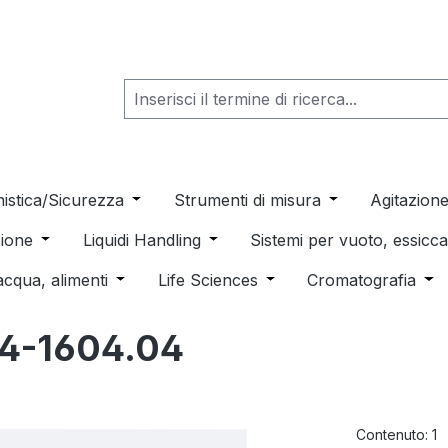
he dropdown menu from the category Consumabili per Labo
nistica/Sicurezza
Open or close the dropdown menu from th
Strumenti di misura
Open or close t
Agitazion
 dropdown menu from the category Distillazione, Separazio
ione
Open or close the dropdown menu from the category
Liquidi Handling
Open or close the dropdown men
Sistemi per vuoto, essic
 from the category Pulizia e sterilizzazione
acqua, alimenti
Open or close the dropdown menu from the c
Life Sciences
Open or close the drop
Cromatografia
Ope
4-1604.04
Contenuto:
1