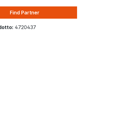
Find Partner
dotto:
4720437