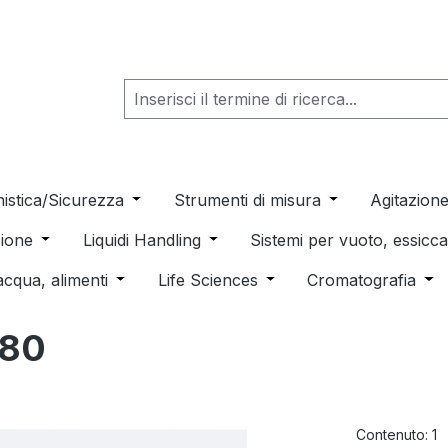
he dropdown menu from the category Consumabili per Labo
nistica/Sicurezza
Open or close the dropdown menu from th
Strumenti di misura
Open or close t
Agitazion
 dropdown menu from the category Distillazione, Separazio
ione
Open or close the dropdown menu from the category
Liquidi Handling
Open or close the dropdown men
Sistemi per vuoto, essic
 from the category Pulizia e sterilizzazione
acqua, alimenti
Open or close the dropdown menu from the c
Life Sciences
Open or close the drop
Cromatografia
Ope
180
Contenuto:
1