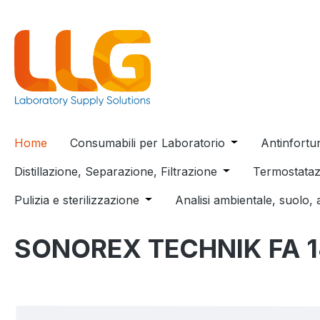
 ricerca
Passa alla navigazione principale
Home
Consumabili per Laboratorio
Open or close t
Antinfortu
Distillazione, Separazione, Filtrazione
Open or close the
Termostataz
Pulizia e sterilizzazione
Open or close the dropdown menu
Analisi ambientale, suolo, 
SONOREX TECHNIK FA 
Salta la galleria di immagini