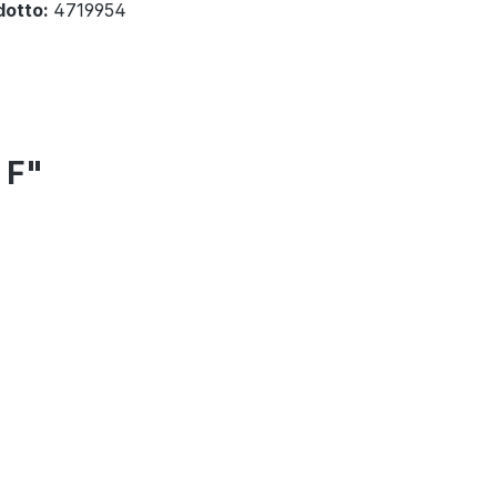
dotto:
4719954
 F"