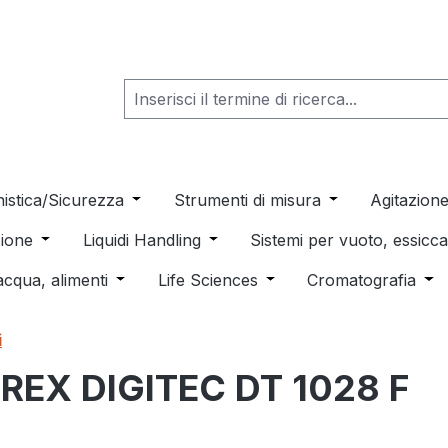
he dropdown menu from the category Consumabili per Labo
nistica/Sicurezza
Open or close the dropdown menu from th
Strumenti di misura
Open or close t
Agitazion
 dropdown menu from the category Distillazione, Separazio
ione
Open or close the dropdown menu from the category
Liquidi Handling
Open or close the dropdown men
Sistemi per vuoto, essic
 from the category Pulizia e sterilizzazione
acqua, alimenti
Open or close the dropdown menu from the c
Life Sciences
Open or close the drop
Cromatografia
Ope
i
OREX DIGITEC DT 1028 F