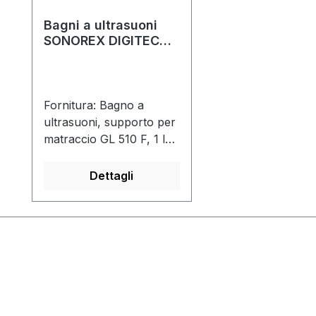
Bagni a ultrasuoni
SONOREX DIGITEC
DT 510 F
Fornitura: Bagno a
ultrasuoni, supporto per
matraccio GL 510 F, 1 l
TICKOPUR R 33
Dettagli