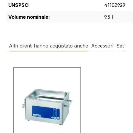
UNSPSC:
41102929
Volume nominale:
9.5 l
Altri clienti hanno acquistato anche
Accessori
Set
Salta la galleria dei prodotti