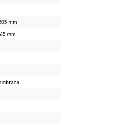
 205 mm
 65 mm
membrana