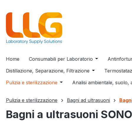
 ricerca
Passa alla navigazione principale
Home
Consumabili per Laboratorio
Open or close t
Antinfortu
Distillazione, Separazione, Filtrazione
Open or close the
Termostataz
Pulizia e sterilizzazione
Open or close the dropdown menu
Analisi ambientale, suolo, 
Pulizia e sterilizzazione
Bagni ad ultrasuoni
Bagn
Bagni a ultrasuoni SON