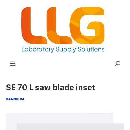
nuto principale
SE 70 L saw blade inset
Salta la galleria di immagini