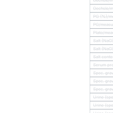
Oechsle/me
Oechsle/me
PG (%)/me
PG/measuri
Plato/meas
Salt (NaCl
Salt (NaC
Salt cont
Serum prot
Spec. grav
Spec. grav
Spec. grav
Urine (spe
Urine (spe