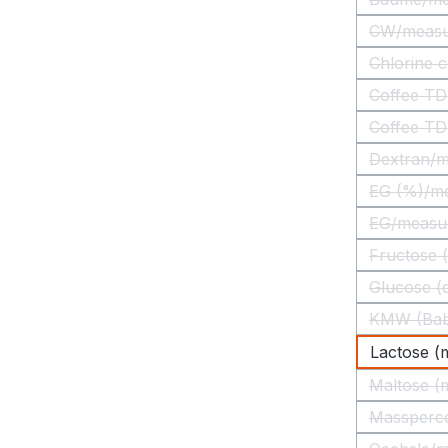
CW/measuri
Chlorine 
Coffee TDS
Coffee TDS
Dextran/me
EG (%)/me
EG/measuri
Fructose (
Glucose (d
KMW (Babo
Lactose (m
Maltose (m
Massperce