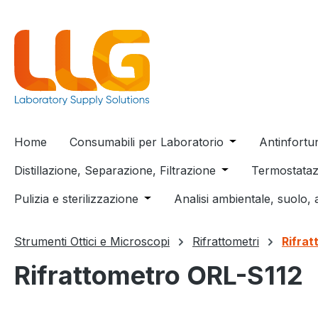
 ricerca
Passa alla navigazione principale
Home
Consumabili per Laboratorio
Open or close t
Antinfortu
Distillazione, Separazione, Filtrazione
Open or close the
Termostataz
Pulizia e sterilizzazione
Open or close the dropdown menu
Analisi ambientale, suolo, 
Strumenti Ottici e Microscopi
Rifrattometri
Rifrat
Rifrattometro ORL-S112