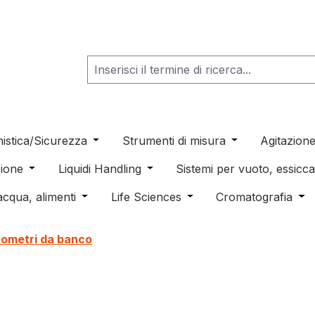
he dropdown menu from the category Consumabili per Labo
nistica/Sicurezza
Open or close the dropdown menu from th
Strumenti di misura
Open or close t
Agitazion
 dropdown menu from the category Distillazione, Separazio
ione
Open or close the dropdown menu from the category
Liquidi Handling
Open or close the dropdown men
Sistemi per vuoto, essic
 from the category Pulizia e sterilizzazione
acqua, alimenti
Open or close the dropdown menu from the c
Life Sciences
Open or close the drop
Cromatografia
Ope
tometri da banco