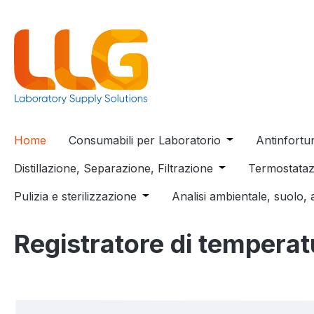
 ricerca
Passa alla navigazione principale
Home
Consumabili per Laboratorio
Open or close t
Antinfortu
Distillazione, Separazione, Filtrazione
Open or close the
Termostataz
Pulizia e sterilizzazione
Open or close the dropdown menu
Analisi ambientale, suolo, 
Registratore di temperat
Salta la galleria di immagini