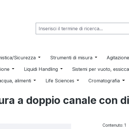
he dropdown menu from the category Consumabili per Labo
nistica/Sicurezza
Open or close the dropdown menu from th
Strumenti di misura
Open or close t
Agitazion
 dropdown menu from the category Distillazione, Separazio
ione
Open or close the dropdown menu from the category
Liquidi Handling
Open or close the dropdown men
Sistemi per vuoto, essic
 from the category Pulizia e sterilizzazione
acqua, alimenti
Open or close the dropdown menu from the c
Life Sciences
Open or close the drop
Cromatografia
Ope
ura a doppio canale con d
Contenuto:
1