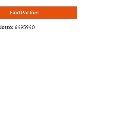
Find Partner
dotto:
6495940