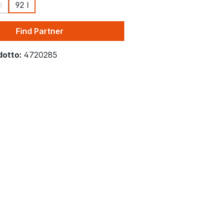
l
92 l
pzione non è al momento disponibile.)
Questa opzione non è al momento disponibile.)
Find Partner
dotto:
4720285