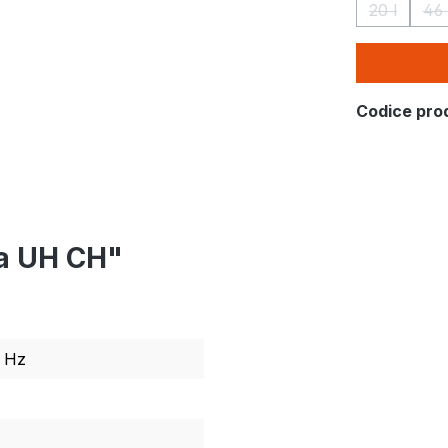
20 l
46 
(Questa o
(
Codice pro
na UH CH"
0 Hz