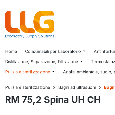
 ricerca
Passa alla navigazione principale
Home
Consumabili per Laboratorio
Open or close t
Antinfortu
Distillazione, Separazione, Filtrazione
Open or close the
Termostataz
Pulizia e sterilizzazione
Open or close the dropdown menu
Analisi ambientale, suolo, 
Pulizia e sterilizzazione
Bagni ad ultrasuoni
Bagn
RM 75,2 Spina UH CH