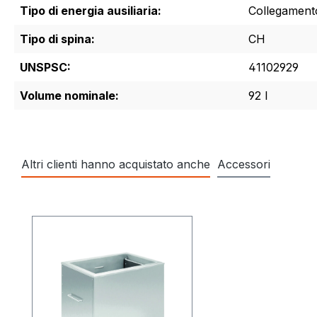
Tipo di energia ausiliaria:
Collegamento 
Tipo di spina:
CH
UNSPSC:
41102929
Volume nominale:
92 l
Altri clienti hanno acquistato anche
Accessori
Salta la galleria dei prodotti