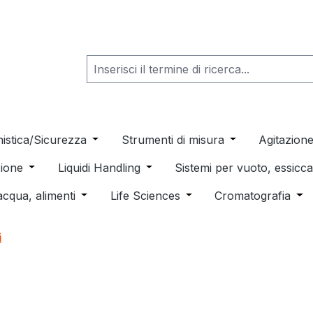
he dropdown menu from the category Consumabili per Labo
nistica/Sicurezza
Open or close the dropdown menu from th
Strumenti di misura
Open or close t
Agitazion
 dropdown menu from the category Distillazione, Separazio
ione
Open or close the dropdown menu from the category
Liquidi Handling
Open or close the dropdown men
Sistemi per vuoto, essic
 from the category Pulizia e sterilizzazione
acqua, alimenti
Open or close the dropdown menu from the c
Life Sciences
Open or close the drop
Cromatografia
Ope
i