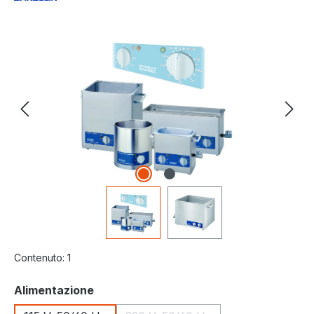
Salta la galleria di immagini
Contenuto:
1
Seleziona
Alimentazione