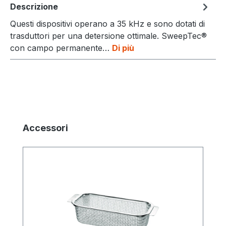
Descrizione
Questi dispositivi operano a 35 kHz e sono dotati di
trasduttori per una detersione ottimale. SweepTec®
con campo permanente…
Di più
Salta la galleria dei prodotti
Accessori