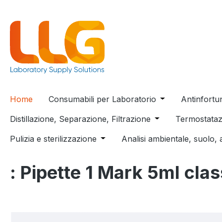
 ricerca
Passa alla navigazione principale
Home
Consumabili per Laboratorio
Open or close t
Antinfortu
Distillazione, Separazione, Filtrazione
Open or close the
Termostataz
Pulizia e sterilizzazione
Open or close the dropdown menu
Analisi ambientale, suolo, 
: Pipette 1 Mark 5ml cla
Salta la galleria di immagini