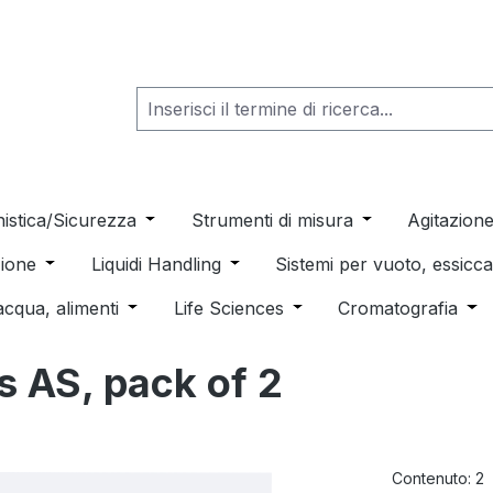
he dropdown menu from the category Consumabili per Labo
nistica/Sicurezza
Open or close the dropdown menu from th
Strumenti di misura
Open or close t
Agitazion
 dropdown menu from the category Distillazione, Separazio
ione
Open or close the dropdown menu from the category
Liquidi Handling
Open or close the dropdown men
Sistemi per vuoto, essic
 from the category Pulizia e sterilizzazione
acqua, alimenti
Open or close the dropdown menu from the c
Life Sciences
Open or close the drop
Cromatografia
Ope
ss AS, pack of 2
Contenuto:
2