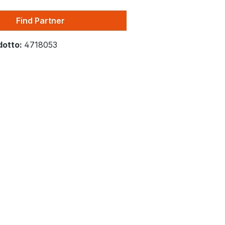
Find Partner
dotto:
4718053