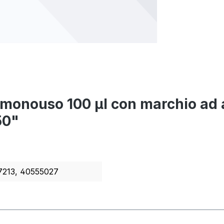
e monouso 100 µl con marchio ad a
50"
7213, 40555027