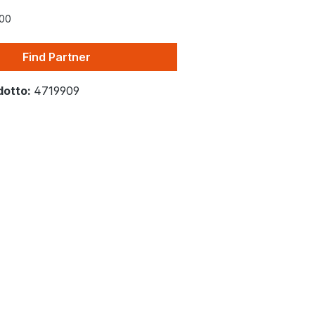
00
Find Partner
dotto:
4719909