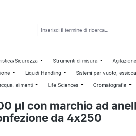
he dropdown menu from the category Consumabili per Labo
nistica/Sicurezza
Open or close the dropdown menu from th
Strumenti di misura
Open or close t
Agitazion
 dropdown menu from the category Distillazione, Separazio
ione
Open or close the dropdown menu from the category
Liquidi Handling
Open or close the dropdown men
Sistemi per vuoto, essic
 from the category Pulizia e sterilizzazione
acqua, alimenti
Open or close the dropdown menu from the c
Life Sciences
Open or close the drop
Cromatografia
Ope
0 µl con marchio ad anell
 confezione da 4x250