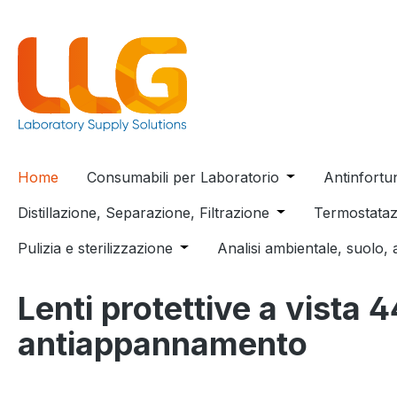
 ricerca
Passa alla navigazione principale
Home
Consumabili per Laboratorio
Open or close t
Antinfortu
Distillazione, Separazione, Filtrazione
Open or close the
Termostataz
Pulizia e sterilizzazione
Open or close the dropdown menu
Analisi ambientale, suolo, 
Lenti protettive a vista 
antiappannamento