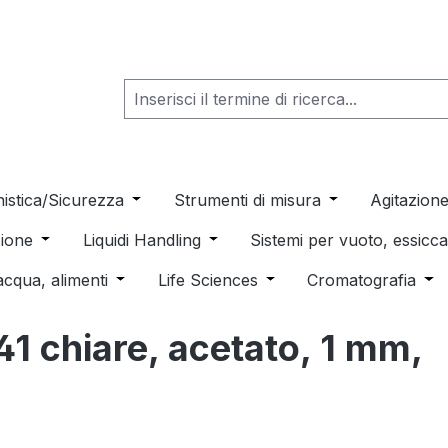
he dropdown menu from the category Consumabili per Labo
nistica/Sicurezza
Open or close the dropdown menu from th
Strumenti di misura
Open or close t
Agitazion
 dropdown menu from the category Distillazione, Separazio
ione
Open or close the dropdown menu from the category
Liquidi Handling
Open or close the dropdown men
Sistemi per vuoto, essic
 from the category Pulizia e sterilizzazione
acqua, alimenti
Open or close the dropdown menu from the c
Life Sciences
Open or close the drop
Cromatografia
Ope
441 chiare, acetato, 1 mm,