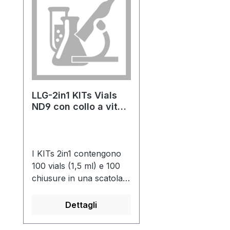
LLG-2in1 KITs Vials
ND9 con collo a vite
corto (apertura
larga)
I KITs 2in1 contengono
100 vials (1,5 ml) e 100
chiusure in una scatola
di PP arancione.
Siccome entrambi i
Dettagli
componenti sono
sempre richiesti insieme,