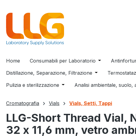
 ricerca
Passa alla navigazione principale
Home
Consumabili per Laboratorio
Open or close t
Antinfortu
Distillazione, Separazione, Filtrazione
Open or close the
Termostataz
Pulizia e sterilizzazione
Open or close the dropdown menu
Analisi ambientale, suolo, 
Cromatografia
Vials
Vials, Setti, Tappi
LLG-Short Thread Vial, N
32 x 11,6 mm, vetro ambr