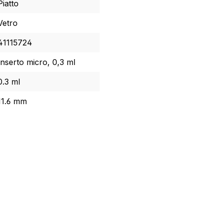
Piatto
Vetro
41115724
Inserto micro, 0,3 ml
0.3 ml
11.6 mm