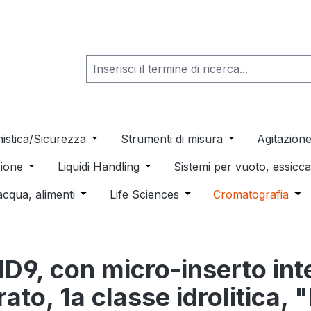
he dropdown menu from the category Consumabili per Labo
nistica/Sicurezza
Open or close the dropdown menu from th
Strumenti di misura
Open or close t
Agitazion
 dropdown menu from the category Distillazione, Separazio
ione
Open or close the dropdown menu from the category
Liquidi Handling
Open or close the dropdown men
Sistemi per vuoto, essic
 from the category Pulizia e sterilizzazione
acqua, alimenti
Open or close the dropdown menu from the c
Life Sciences
Open or close the drop
Cromatografia
Ope
D9, con micro-inserto int
ato, 1a classe idrolitica,