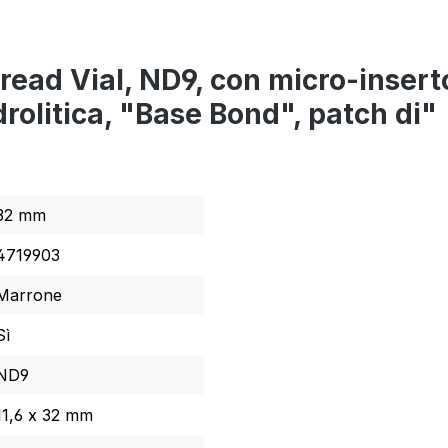
read Vial, ND9, con micro-inserto
rolitica, "Base Bond", patch di"
32 mm
4719903
Marrone
Sì
ND9
11,6 x 32 mm