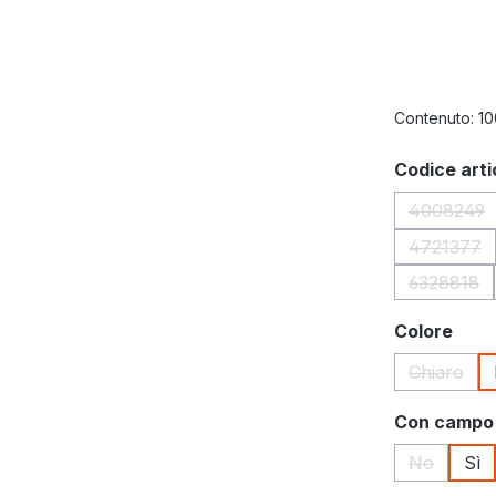
Contenuto:
10
Seleziona
Codice arti
4008249
(Quest
4721377
(Quest
6328818
(Questa
Seleziona
Colore
Chiaro
(Questa 
Seleziona
Con campo 
No
Sì
(Questa o