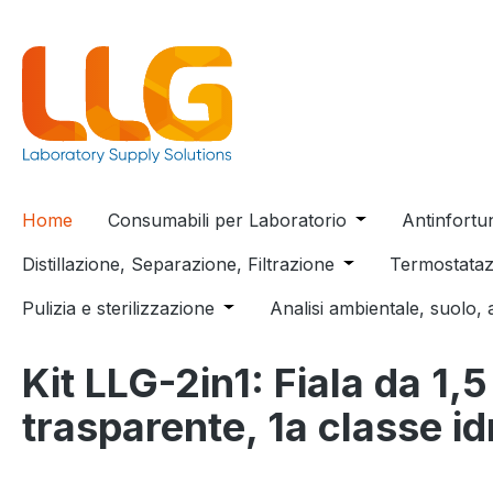
 ricerca
Passa alla navigazione principale
Home
Consumabili per Laboratorio
Open or close t
Antinfortu
Distillazione, Separazione, Filtrazione
Open or close the
Termostataz
Pulizia e sterilizzazione
Open or close the dropdown menu
Analisi ambientale, suolo, 
Kit LLG-2in1: Fiala da 1,
trasparente, 1a classe id