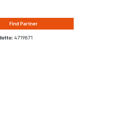
Find Partner
dotto:
4719871