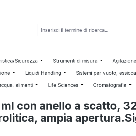
he dropdown menu from the category Consumabili per Labo
nistica/Sicurezza
Open or close the dropdown menu from th
Strumenti di misura
Open or close t
Agitazion
 dropdown menu from the category Distillazione, Separazio
ione
Open or close the dropdown menu from the category
Liquidi Handling
Open or close the dropdown men
Sistemi per vuoto, essic
 from the category Pulizia e sterilizzazione
acqua, alimenti
Open or close the dropdown menu from the c
Life Sciences
Open or close the drop
Cromatografia
Ope
5 ml con anello a scatto, 3
rolitica, ampia apertura.Si