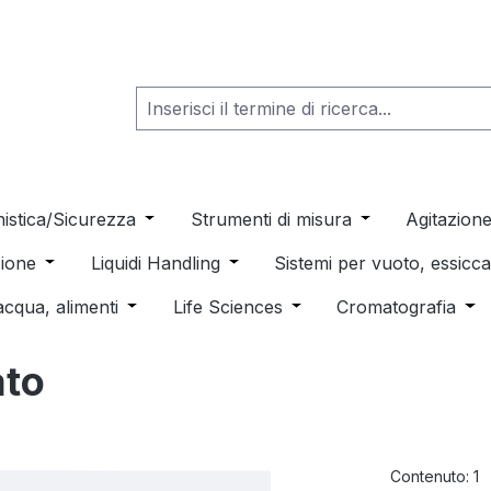
he dropdown menu from the category Consumabili per Labo
nistica/Sicurezza
Open or close the dropdown menu from th
Strumenti di misura
Open or close t
Agitazion
 dropdown menu from the category Distillazione, Separazio
ione
Open or close the dropdown menu from the category
Liquidi Handling
Open or close the dropdown men
Sistemi per vuoto, essic
 from the category Pulizia e sterilizzazione
acqua, alimenti
Open or close the dropdown menu from the c
Life Sciences
Open or close the drop
Cromatografia
Ope
ato
Contenuto:
1