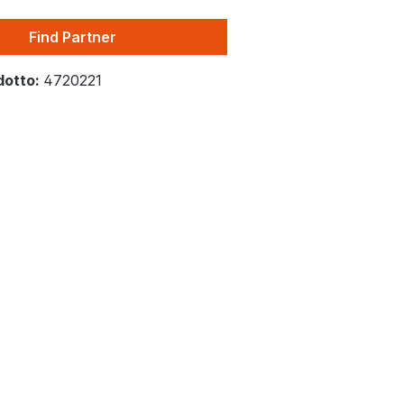
Find Partner
dotto:
4720221