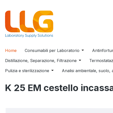
 ricerca
Passa alla navigazione principale
Home
Consumabili per Laboratorio
Open or close t
Antinfortu
Distillazione, Separazione, Filtrazione
Open or close the
Termostataz
Pulizia e sterilizzazione
Open or close the dropdown menu
Analisi ambientale, suolo, 
K 25 EM cestello incass
Salta la galleria di immagini