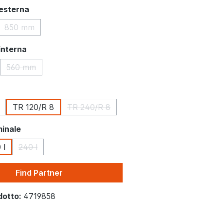
 esterna
850 mm
(Questa opzione non è al momento disponibile.)
interna
560 mm
(Questa opzione non è al momento disponibile.)
TR 120/R 8
TR 240/R 8
a opzione non è al momento disponibile.)
(Questa opzione non è al momento dispo
inale
 l
240 l
pzione non è al momento disponibile.)
(Questa opzione non è al momento disponibile.)
Find Partner
dotto:
4719858