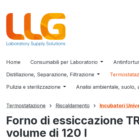
 ricerca
Passa alla navigazione principale
Home
Consumabili per Laboratorio
Open or close t
Antinfortu
Distillazione, Separazione, Filtrazione
Open or close the
Termostataz
Pulizia e sterilizzazione
Open or close the dropdown menu
Analisi ambientale, suolo, 
Termostatazione
Riscaldamento
Incubatori Unive
Forno di essiccazione T
volume di 120 l