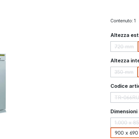
Contenuto:
1
Seleziona
Altezza es
720 mm
(Questa
Seleziona
Altezza int
350 mm
(Questa
Seleziona
Codice arti
TR-066R
(Que
Seleziona
Dimensioni
1.000 x 8
900 x 69