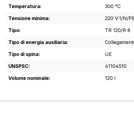
Temperatura:
300 °C
Tensione minima:
220 V·1/N/P
Tipo:
TR 120/R 8
Tipo di energia ausiliaria:
Collegamento 
Tipo di spina:
UE
UNSPSC:
41104510
Volume nominale:
120 l