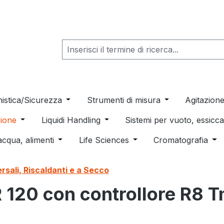
he dropdown menu from the category Consumabili per Labo
nistica/Sicurezza
Open or close the dropdown menu from th
Strumenti di misura
Open or close t
Agitazion
 dropdown menu from the category Distillazione, Separazio
ione
Open or close the dropdown menu from the category
Liquidi Handling
Open or close the dropdown men
Sistemi per vuoto, essic
 from the category Pulizia e sterilizzazione
acqua, alimenti
Open or close the dropdown menu from the c
Life Sciences
Open or close the drop
Cromatografia
Ope
rsali, Riscaldanti e a Secco
R 120 con controllore R8 