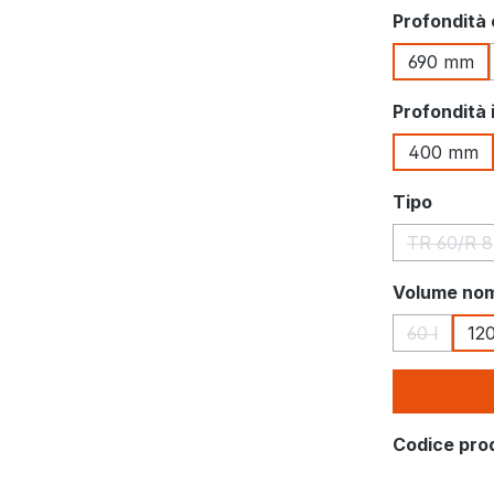
Seleziona
Profondità
690 mm
Seleziona
Profondità 
400 mm
Seleziona
Tipo
TR 60/R 8
(Quest
Seleziona
Volume nom
60 l
120
(Questa o
Codice pro