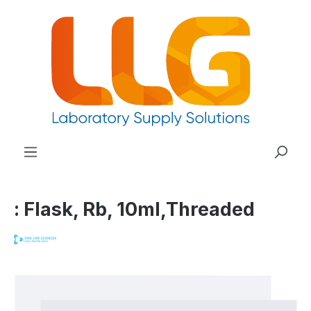
nuto principale
: Flask, Rb, 10ml,Threaded
Salta la galleria di immagini