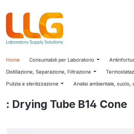
 ricerca
Passa alla navigazione principale
Home
Consumabili per Laboratorio
Open or close t
Antinfortu
Distillazione, Separazione, Filtrazione
Open or close the
Termostataz
Pulizia e sterilizzazione
Open or close the dropdown menu
Analisi ambientale, suolo, 
: Drying Tube B14 Cone
Salta la galleria di immagini