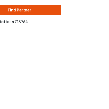
Find Partner
dotto:
4718764