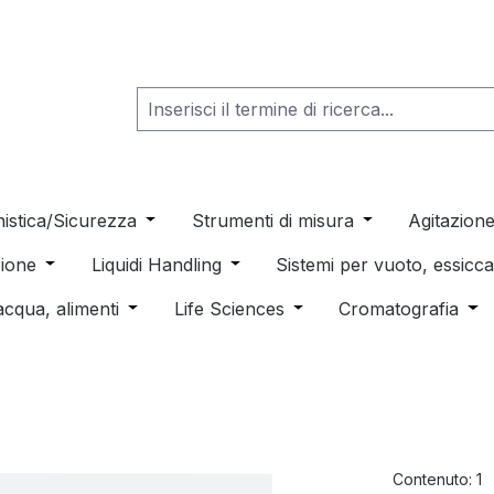
he dropdown menu from the category Consumabili per Labo
nistica/Sicurezza
Open or close the dropdown menu from th
Strumenti di misura
Open or close t
Agitazion
 dropdown menu from the category Distillazione, Separazio
ione
Open or close the dropdown menu from the category
Liquidi Handling
Open or close the dropdown men
Sistemi per vuoto, essic
 from the category Pulizia e sterilizzazione
acqua, alimenti
Open or close the dropdown menu from the c
Life Sciences
Open or close the drop
Cromatografia
Ope
Contenuto:
1