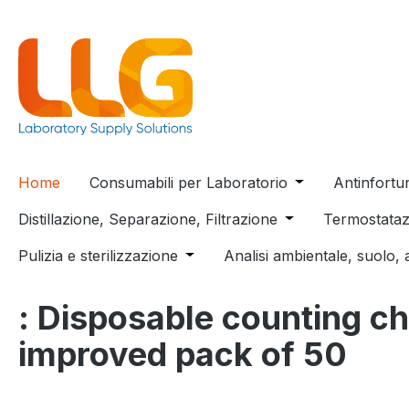
 ricerca
Passa alla navigazione principale
Home
Consumabili per Laboratorio
Open or close t
Antinfortu
Distillazione, Separazione, Filtrazione
Open or close the
Termostataz
Pulizia e sterilizzazione
Open or close the dropdown menu
Analisi ambientale, suolo, 
: Disposable counting c
improved pack of 50