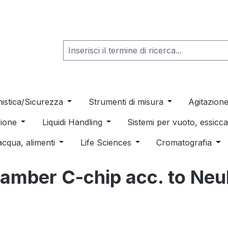
he dropdown menu from the category Consumabili per Labo
nistica/Sicurezza
Open or close the dropdown menu from th
Strumenti di misura
Open or close t
Agitazion
 dropdown menu from the category Distillazione, Separazio
ione
Open or close the dropdown menu from the category
Liquidi Handling
Open or close the dropdown men
Sistemi per vuoto, essic
 from the category Pulizia e sterilizzazione
acqua, alimenti
Open or close the dropdown menu from the c
Life Sciences
Open or close the drop
Cromatografia
Ope
hamber C-chip acc. to Ne