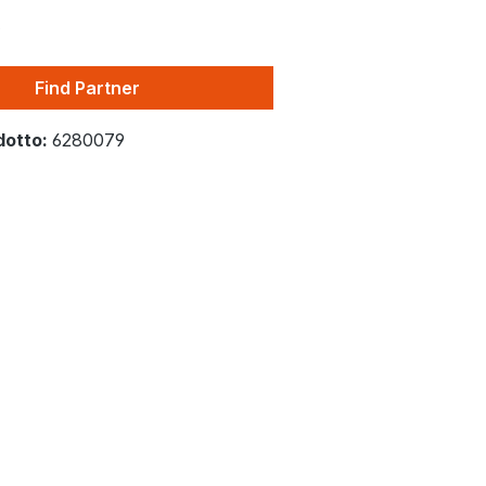
0
Find Partner
dotto:
6280079