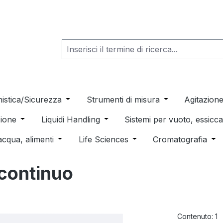
he dropdown menu from the category Consumabili per Labo
nistica/Sicurezza
Open or close the dropdown menu from th
Strumenti di misura
Open or close t
Agitazion
 dropdown menu from the category Distillazione, Separazio
ione
Open or close the dropdown menu from the category
Liquidi Handling
Open or close the dropdown men
Sistemi per vuoto, essic
 from the category Pulizia e sterilizzazione
acqua, alimenti
Open or close the dropdown menu from the c
Life Sciences
Open or close the drop
Cromatografia
Ope
 continuo
Contenuto:
1