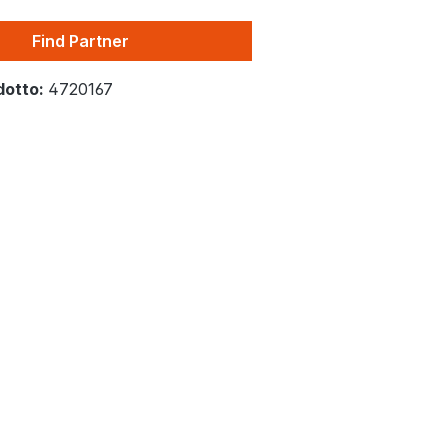
Find Partner
dotto:
4720167