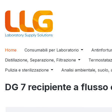
 ricerca
Passa alla navigazione principale
Home
Consumabili per Laboratorio
Open or close t
Antinfortu
Distillazione, Separazione, Filtrazione
Open or close the
Termostataz
Pulizia e sterilizzazione
Open or close the dropdown menu
Analisi ambientale, suolo, 
DG 7 recipiente a flusso
Salta la galleria di immagini