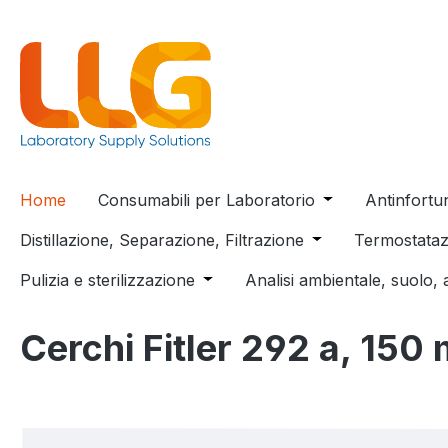
 ricerca
Passa alla navigazione principale
Home
Consumabili per Laboratorio
Open or close t
Antinfortu
Distillazione, Separazione, Filtrazione
Open or close the
Termostataz
Pulizia e sterilizzazione
Open or close the dropdown menu
Analisi ambientale, suolo, 
Cerchi Fitler 292 a, 15
Salta la galleria di immagini