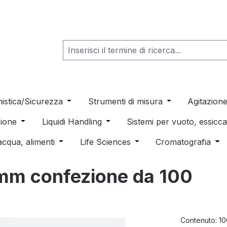
he dropdown menu from the category Consumabili per Labo
nistica/Sicurezza
Open or close the dropdown menu from th
Strumenti di misura
Open or close t
Agitazion
 dropdown menu from the category Distillazione, Separazio
ione
Open or close the dropdown menu from the category
Liquidi Handling
Open or close the dropdown men
Sistemi per vuoto, essic
 from the category Pulizia e sterilizzazione
acqua, alimenti
Open or close the dropdown menu from the c
Life Sciences
Open or close the drop
Cromatografia
Ope
0 mm confezione da 100
Contenuto:
10