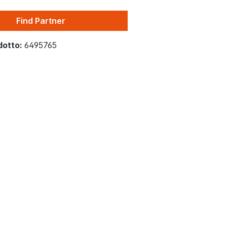
Find Partner
dotto:
6495765