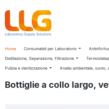
 ricerca
Passa alla navigazione principale
Home
Consumabili per Laboratorio
Open or close t
Antinfortu
Distillazione, Separazione, Filtrazione
Open or close the
Termostataz
Pulizia e sterilizzazione
Open or close the dropdown menu
Analisi ambientale, suolo, 
Bottiglie a collo largo, 
Salta la galleria di immagini