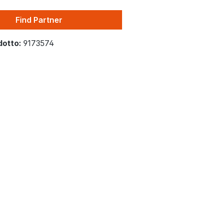
Find Partner
dotto:
9173574