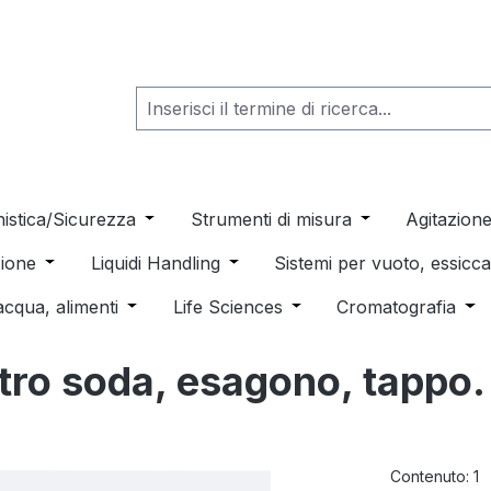
he dropdown menu from the category Consumabili per Labo
nistica/Sicurezza
Open or close the dropdown menu from th
Strumenti di misura
Open or close t
Agitazion
 dropdown menu from the category Distillazione, Separazio
ione
Open or close the dropdown menu from the category
Liquidi Handling
Open or close the dropdown men
Sistemi per vuoto, essic
 from the category Pulizia e sterilizzazione
acqua, alimenti
Open or close the dropdown menu from the c
Life Sciences
Open or close the drop
Cromatografia
Ope
vetro soda, esagono, tappo
Contenuto:
1