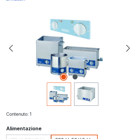
Salta la galleria di immagini
Contenuto:
1
Seleziona
Alimentazione