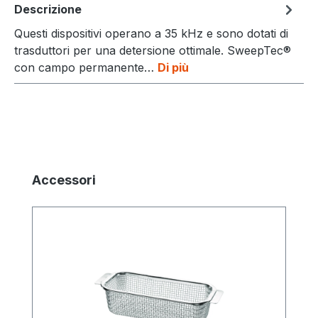
Descrizione
Questi dispositivi operano a 35 kHz e sono dotati di
trasduttori per una detersione ottimale. SweepTec®
con campo permanente…
Di più
Salta la galleria dei prodotti
Accessori