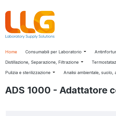
 ricerca
Passa alla navigazione principale
Home
Consumabili per Laboratorio
Open or close t
Antinfortu
Distillazione, Separazione, Filtrazione
Open or close the
Termostataz
Pulizia e sterilizzazione
Open or close the dropdown menu
Analisi ambientale, suolo, 
ADS 1000 - Adattatore c
Salta la galleria di immagini