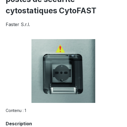
cytostatiques CytoFAST
Faster S.r.l.
Ignorer la galerie d'images
Contenu :
1
Sélectionnez
Description